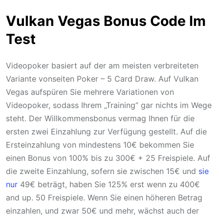
Vulkan Vegas Bonus Code Im
Test
Videopoker basiert auf der am meisten verbreiteten
Variante vonseiten Poker – 5 Card Draw. Auf Vulkan
Vegas aufspüren Sie mehrere Variationen von
Videopoker, sodass Ihrem „Training“ gar nichts im Wege
steht. Der Willkommensbonus vermag Ihnen für die
ersten zwei Einzahlung zur Verfügung gestellt. Auf die
Ersteinzahlung von mindestens 10€ bekommen Sie
einen Bonus von 100% bis zu 300€ + 25 Freispiele. Auf
die zweite Einzahlung, sofern sie zwischen 15€ und
sie
nur
49€ beträgt, haben Sie 125% erst wenn zu 400€
and up. 50 Freispiele. Wenn Sie einen höheren Betrag
einzahlen, und zwar 50€ und mehr, wächst auch der