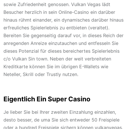
sowie Zufriedenheit genossen. Vulkan Vegas lädt
Besucher herzlich in sein Online-Casino ein darüber
hinaus rühmt einander, ein dynamisches darüber hinaus
erfreuliches Spielerlebnis zu entbieten (veraltet).
Bereiten Sie gegenseitig darauf vor, in dieses Reich der
anregenden Anreize einzutauchen und entfesseln Sie
dieses Potenzial für dieses bereichertes Spielerlebnis
c/o Vulkan Sin town. Neben der weit verbreiteten
Kreditkarte können Sie im übrigen E-Wallets wie
Neteller, Skrill oder Trustly nutzen.
Eigentlich Ein Super Casino
Je lieber Sie bei Ihrer zweiten Einzahlung einzahlen,
desto besser, de uma Sie sich entweder 50 Freispiele
oder a hundred Freispiele sichern können vulkanvegas.