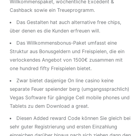
Willkommenspaket, wöchentliche Excédent &
Cashback sowie ein Treueprogramm.
Das Gestalten hat auch alternative free chips,
über denen es die Kunden erfreuen will.
Das Willkommensbonus-Paket umfasst eine
Struktur aus Bonusgeldern und Freispielen, die ein
verlockendes Angebot von 1500€ zusammen mit
one hundred fifty Freispielen bietet.
Zwar bietet dasjenige On line casino keine
separate Feuer speiender berg (umgangssprachlich)
Vegas Software für gängige Cell mobile phones und
Tablets zu dem Download a great.
Diesen Added reward Code können Sie gleich bei
sehr guter Registrierung und ersten Einzahlung
einreichen darüber hinaus nach sich ziehen dann den