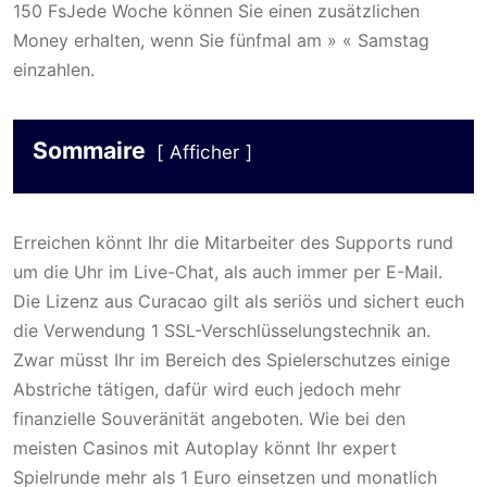
150 FsJede Woche können Sie einen zusätzlichen
Money erhalten, wenn Sie fünfmal am » « Samstag
einzahlen.
Sommaire
Afficher
Erreichen könnt Ihr die Mitarbeiter des Supports rund
um die Uhr im Live-Chat, als auch immer per E-Mail.
Die Lizenz aus Curacao gilt als seriös und sichert euch
die Verwendung 1 SSL-Verschlüsselungstechnik an.
Zwar müsst Ihr im Bereich des Spielerschutzes einige
Abstriche tätigen, dafür wird euch jedoch mehr
finanzielle Souveränität angeboten. Wie bei den
meisten Casinos mit Autoplay könnt Ihr expert
Spielrunde mehr als 1 Euro einsetzen und monatlich