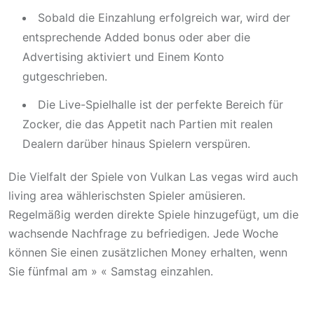
Sobald die Einzahlung erfolgreich war, wird der
entsprechende Added bonus oder aber die
Advertising aktiviert und Einem Konto
gutgeschrieben.
Die Live-Spielhalle ist der perfekte Bereich für
Zocker, die das Appetit nach Partien mit realen
Dealern darüber hinaus Spielern verspüren.
Die Vielfalt der Spiele von Vulkan Las vegas wird auch
living area wählerischsten Spieler amüsieren.
Regelmäßig werden direkte Spiele hinzugefügt, um die
wachsende Nachfrage zu befriedigen. Jede Woche
können Sie einen zusätzlichen Money erhalten, wenn
Sie fünfmal am » « Samstag einzahlen.