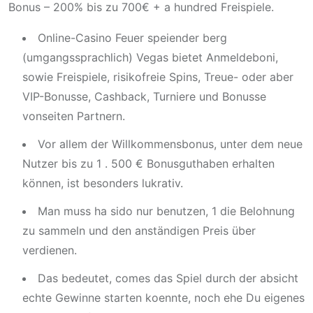
Bonus – 200% bis zu 700€ + a hundred Freispiele.
Online-Casino Feuer speiender berg
(umgangssprachlich) Vegas bietet Anmeldeboni,
sowie Freispiele, risikofreie Spins, Treue- oder aber
VIP-Bonusse, Cashback, Turniere und Bonusse
vonseiten Partnern.
Vor allem der Willkommensbonus, unter dem neue
Nutzer bis zu 1 . 500 € Bonusguthaben erhalten
können, ist besonders lukrativ.
Man muss ha sido nur benutzen, 1 die Belohnung
zu sammeln und den anständigen Preis über
verdienen.
Das bedeutet, comes das Spiel durch der absicht
echte Gewinne starten koennte, noch ehe Du eigenes