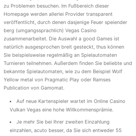
zu Problemen besuchen. Im Fußbereich dieser
Homepage werden allerlei Provider transparent
veröffentlicht, durch denen dasjenige Feuer speiender
berg (umgangssprachlich) Vegas Casino
zusammenarbeitet. Die Auswahl a good Games ist
natürlich ausgesprochen breit gesteckt, thus können
Sie beispielsweise regelmäßig an Spielautomaten
Turnieren teilnehmen. Außerdem finden Sie beliebte und
bekannte Spielautomaten, wie zu dem Beispiel Wolf
Yellow metal von Pragmatic Play oder Ramses
Publication von Gamomat.
Auf neue Kartenspieler wartet im Online Casino
Vulkan Vegas eine hohe Willkommensprämie.
Je mehr Sie bei Ihrer zweiten Einzahlung
einzahlen, acuto besser, da Sie sich entweder 55