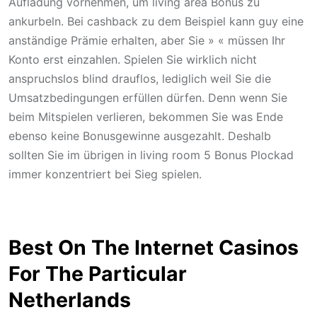
Aufladung vornehmen, um living area Bonus zu
ankurbeln. Bei cashback zu dem Beispiel kann guy eine
anständige Prämie erhalten, aber Sie » « müssen Ihr
Konto erst einzahlen. Spielen Sie wirklich nicht
anspruchslos blind drauflos, lediglich weil Sie die
Umsatzbedingungen erfüllen dürfen. Denn wenn Sie
beim Mitspielen verlieren, bekommen Sie was Ende
ebenso keine Bonusgewinne ausgezahlt. Deshalb
sollten Sie im übrigen in living room 5 Bonus Plockad
immer konzentriert bei Sieg spielen.
Best On The Internet Casinos
For The Particular
Netherlands