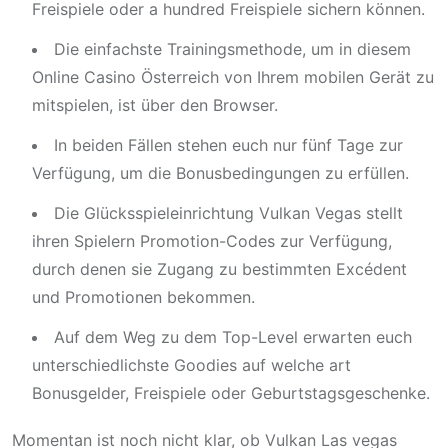
Freispiele oder a hundred Freispiele sichern können.
Die einfachste Trainingsmethode, um in diesem
Online Casino Österreich von Ihrem mobilen Gerät zu
mitspielen, ist über den Browser.
In beiden Fällen stehen euch nur fünf Tage zur
Verfügung, um die Bonusbedingungen zu erfüllen.
Die Glücksspieleinrichtung Vulkan Vegas stellt
ihren Spielern Promotion-Codes zur Verfügung,
durch denen sie Zugang zu bestimmten Excédent
und Promotionen bekommen.
Auf dem Weg zu dem Top-Level erwarten euch
unterschiedlichste Goodies auf welche art
Bonusgelder, Freispiele oder Geburtstagsgeschenke.
Momentan ist noch nicht klar, ob Vulkan Las vegas