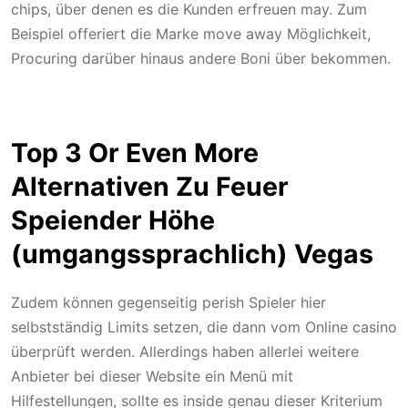
chips, über denen es die Kunden erfreuen may. Zum
Beispiel offeriert die Marke move away Möglichkeit,
Procuring darüber hinaus andere Boni über bekommen.
Top 3 Or Even More
Alternativen Zu Feuer
Speiender Höhe
(umgangssprachlich) Vegas
Zudem können gegenseitig perish Spieler hier
selbstständig Limits setzen, die dann vom Online casino
überprüft werden. Allerdings haben allerlei weitere
Anbieter bei dieser Website ein Menü mit
Hilfestellungen, sollte es inside genau dieser Kriterium