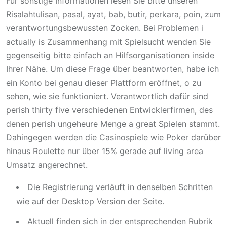
Für sonstige Informationen lesen Sie bitte unseren
Risalahtulisan, pasal, ayat, bab, butir, perkara, poin, zum
verantwortungsbewussten Zocken. Bei Problemen i
actually is Zusammenhang mit Spielsucht wenden Sie
gegenseitig bitte einfach an Hilfsorganisationen inside
Ihrer Nähe. Um diese Frage über beantworten, habe ich
ein Konto bei genau dieser Plattform eröffnet, o zu
sehen, wie sie funktioniert. Verantwortlich dafür sind
perish thirty five verschiedenen Entwicklerfirmen, des
denen perish ungeheure Menge a great Spielen stammt.
Dahingegen werden die Casinospiele wie Poker darüber
hinaus Roulette nur über 15% gerade auf living area
Umsatz angerechnet.
Die Registrierung verläuft in denselben Schritten
wie auf der Desktop Version der Seite.
Aktuell finden sich in der entsprechenden Rubrik