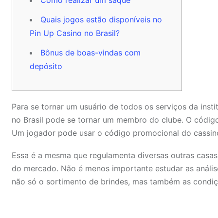
Quais jogos estão disponíveis no
Pin Up Casino no Brasil?
Bônus de boas-vindas com
depósito
Para se tornar um usuário de todos os serviços da inst
no Brasil pode se tornar um membro do clube. O código
Um jogador pode usar o código promocional do cassin
Essa é a mesma que regulamenta diversas outras casas 
do mercado. Não é menos importante estudar as anális
não só o sortimento de brindes, mas também as condiç