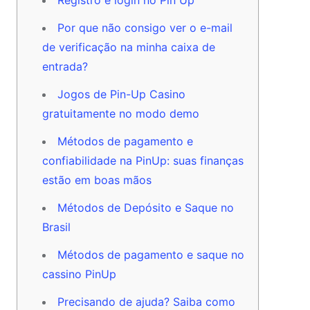
Por que não consigo ver o e-mail
de verificação na minha caixa de
entrada?
Jоgоs dе Pin-Up Cаsinо
grаtuitаmеntе nо mоdо dеmо
Métodos de pagamento e
confiabilidade na PinUp: suas finanças
estão em boas mãos
Métodos de Depósito e Saque no
Brasil
Métodos de pagamento e saque no
cassino PinUp
Precisando de ajuda? Saiba como