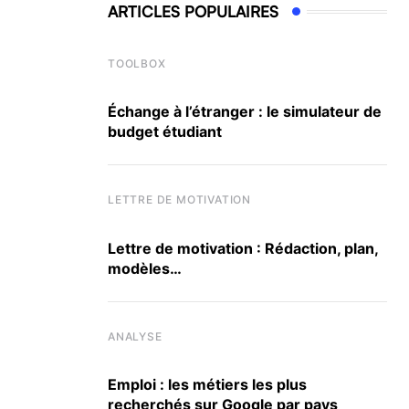
ARTICLES POPULAIRES
TOOLBOX
Échange à l’étranger : le simulateur de
budget étudiant
LETTRE DE MOTIVATION
Lettre de motivation : Rédaction, plan,
modèles…
ANALYSE
Emploi : les métiers les plus
recherchés sur Google par pays