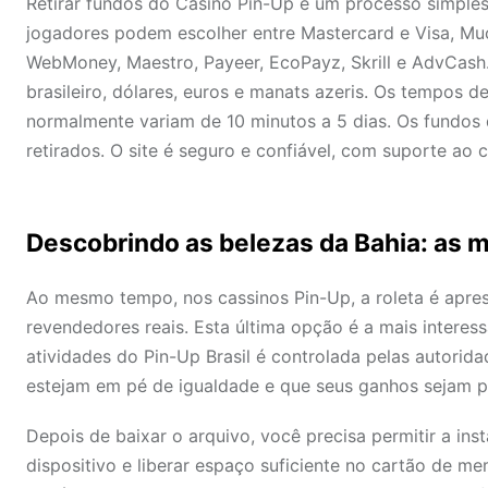
Retirar fundos do Casino Pin-Up é um processo simple
jogadores podem escolher entre Mastercard e Visa, Muc
WebMoney, Maestro, Payeer, EcoPayz, Skrill e AdvCash. 
brasileiro, dólares, euros e manats azeris. Os tempo
normalmente variam de 10 minutos a 5 dias. Os fundos
retirados. O site é seguro e confiável, com suporte ao 
Descobrindo as belezas da Bahia: as 
Ao mesmo tempo, nos cassinos Pin-Up, a roleta é apr
revendedores reais. Esta última opção é a mais interes
atividades do Pin-Up Brasil é controlada pelas autorid
estejam em pé de igualdade e que seus ganhos sejam 
Depois de baixar o arquivo, você precisa permitir a in
dispositivo e liberar espaço suficiente no cartão de 