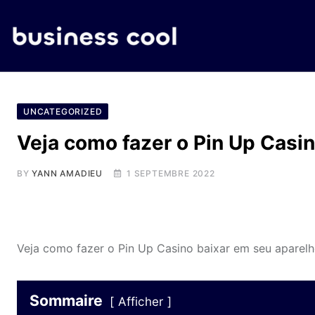
UNCATEGORIZED
Veja como fazer o Pin Up Casi
BY
YANN AMADIEU
1 SEPTEMBRE 2022
Veja como fazer o Pin Up Casino baixar em seu aparel
Sommaire
Afficher