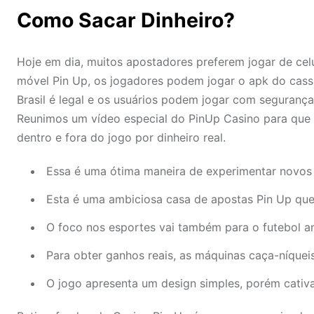
Como Sacar Dinheiro?
Hoje em dia, muitos apostadores preferem jogar de celu
móvel Pin Up, os jogadores podem jogar o apk do cassi
Brasil é legal e os usuários podem jogar com seguran
Reunimos um vídeo especial do PinUp Casino para que 
dentro e fora do jogo por dinheiro real.
Essa é uma ótima maneira de experimentar novos 
Esta é uma ambiciosa casa de apostas Pin Up que
O foco nos esportes vai também para o futebol ame
Para obter ganhos reais, as máquinas caça-níquei
O jogo apresenta um design simples, porém cativa