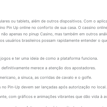
lares ou tablets, além de outros dispositivos. Com o aplic
no Pin Up online no conforto de sua casa. O cassino onlin
ça não apenas no pinup Casino, mas também em outros anál
os usuários brasileiros possam rapidamente entender o qu
jogos e ter uma ideia de como a plataforma funciona.
 definitivamente merece a atenção dos apostadores.
ricano, a sinuca, as corridas de cavalo e o golfe.
s no Pin-Up devem ser lançadas após autorização no local.
nte, com gráficos e animações vibrantes que dão vida à a