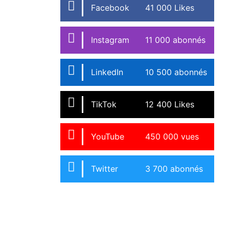
Facebook
41 000 Likes
Instagram
11 000 abonnés
LinkedIn
10 500 abonnés
TikTok
12 400 Likes
YouTube
450 000 vues
Twitter
3 700 abonnés