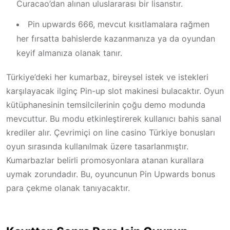
Curacao’dan alınan uluslararası bir lisanstır.
Pin upwards 666, mevcut kısıtlamalara rağmen
her fırsatta bahislerde kazanmanıza ya da oyundan
keyif almanıza olanak tanır.
Türkiye’deki her kumarbaz, bireysel istek ve istekleri
karşılayacak ilginç Pin-up slot makinesi bulacaktır. Oyun
kütüphanesinin temsilcilerinin çoğu demo modunda
mevcuttur. Bu modu etkinleştirerek kullanıcı bahis sanal
krediler alır. Çevrimiçi on line casino Türkiye bonusları
oyun sırasında kullanılmak üzere tasarlanmıştır.
Kumarbazlar belirli promosyonlara atanan kurallara
uymak zorundadır. Bu, oyuncunun Pin Upwards bonus
para çekme olanak tanıyacaktır.