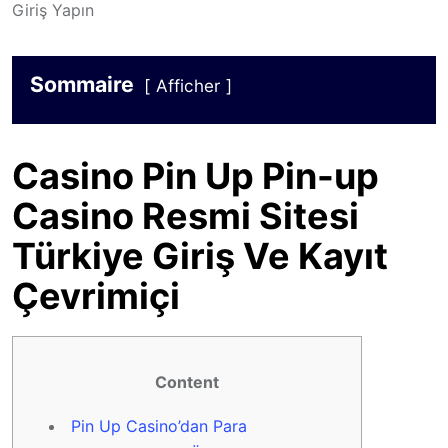
Giriş Yapın️
Sommaire
Afficher
Casino Pin Up Pin-up
Casino Resmi Sitesi
Türkiye Giriş Ve Kayıt
Çevrimiçi
Content
Pin Up Casino’dan Para