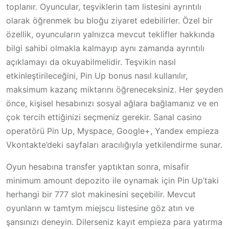
toplanır. Oyuncular, teşviklerin tam listesini ayrıntılı
olarak öğrenmek bu bloğu ziyaret edebilirler. Özel bir
özellik, oyuncuların yalnızca mevcut teklifler hakkında
bilgi sahibi olmakla kalmayıp aynı zamanda ayrıntılı
açıklamayı da okuyabilmelidir. Teşvikin nasıl
etkinleştirileceğini, Pin Up bonus nasıl kullanılır,
maksimum kazanç miktarını öğreneceksiniz. Her şeyden
önce, kişisel hesabınızı sosyal ağlara bağlamanız ve en
çok tercih ettiğinizi seçmeniz gerekir. Sanal casino
operatörü Pin Up, Myspace, Google+, Yandex empieza
Vkontakte’deki sayfaları aracılığıyla yetkilendirme sunar.
Oyun hesabına transfer yaptıktan sonra, misafir
minimum amount depozito ile oynamak için Pin Up’taki
herhangi bir 777 slot makinesini seçebilir. Mevcut
oyunların w tamtym miejscu listesine göz atın ve
şansınızı deneyin. Dilerseniz kayıt empieza para yatırma