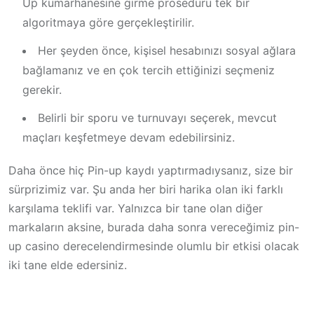
Up kumarhanesine girme prosedürü tek bir
algoritmaya göre gerçekleştirilir.
Her şeyden önce, kişisel hesabınızı sosyal ağlara
bağlamanız ve en çok tercih ettiğinizi seçmeniz
gerekir.
Belirli bir sporu ve turnuvayı seçerek, mevcut
maçları keşfetmeye devam edebilirsiniz.
Daha önce hiç Pin-up kaydı yaptırmadıysanız, size bir
sürprizimiz var. Şu anda her biri harika olan iki farklı
karşılama teklifi var. Yalnızca bir tane olan diğer
markaların aksine, burada daha sonra vereceğimiz pin-
up casino derecelendirmesinde olumlu bir etkisi olacak
iki tane elde edersiniz.