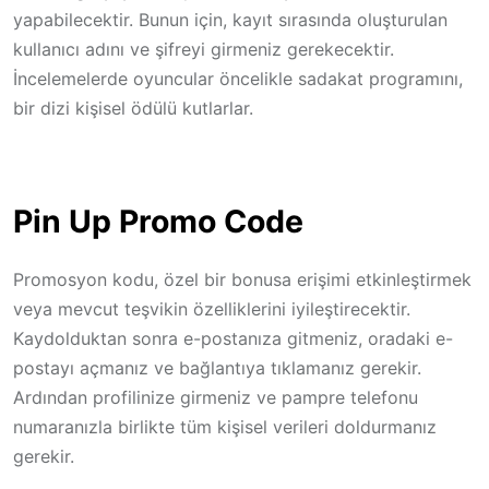
yapabilecektir. Bunun için, kayıt sırasında oluşturulan
kullanıcı adını ve şifreyi girmeniz gerekecektir.
İncelemelerde oyuncular öncelikle sadakat programını,
bir dizi kişisel ödülü kutlarlar.
Pin Up Promo Code
Promosyon kodu, özel bir bonusa erişimi etkinleştirmek
veya mevcut teşvikin özelliklerini iyileştirecektir.
Kaydolduktan sonra e-postanıza gitmeniz, oradaki e-
postayı açmanız ve bağlantıya tıklamanız gerekir.
Ardından profilinize girmeniz ve pampre telefonu
numaranızla birlikte tüm kişisel verileri doldurmanız
gerekir.