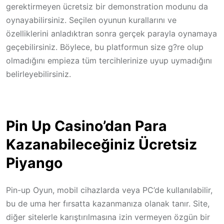
gerektirmeyen ücretsiz bir demonstration modunu da
oynayabilirsiniz. Seçilen oyunun kurallarını ve
özelliklerini anladıktran sonra gerçek parayla oynamaya
geçebilirsiniz. Böylece, bu platformun size g?re olup
olmadığını empieza tüm tercihlerinize uyup uymadığını
belirleyebilirsiniz.
Pin Up Casino’dan Para
Kazanabileceğiniz Ücretsiz
Piyango
Pin-up Oyun, mobil cihazlarda veya PC’de kullanılabilir,
bu de uma her fırsatta kazanmanıza olanak tanır. Site,
diğer sitelerle karıştırılmasına izin vermeyen özgün bir