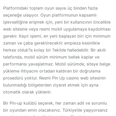
Platformdaki toplam oyun sayısı üç binden fazla
seçeneğe ulaşıyor. Oyun platformunun kapsamlı
işlevselliğine erişmek için, yeni bir kullanıcının öncelikle
web sitesine veya resmi mobil uygulamaya kaydolması
gerekir. Kayıt işlemi, en yeni başlayan biri için minimum
zaman ve çaba gerektirecektir empieza kesinlikle
herkes olduk?a kolay bir ?ekilde halledebilir. Bir akıllı
telefonda, mobil sürüm minimum bellek kaplar ve
performansı yavaşlatmaz. Mobil sürümde, siteye belge
yükleme ihtiyacını ortadan kaldıran bir doğrulama
prosedürü yoktur. Resmi Pin Up casino web sitesinin
bulunmadığı bölgelerden ziyaret etmek için ayna
otomatik olarak yüklenir.
Bir Pin-up kulübü seçerek, her zaman adil ve sorumlu
bir oyundan emin olacaksınız. Türkiye’de yaşıyorsanız