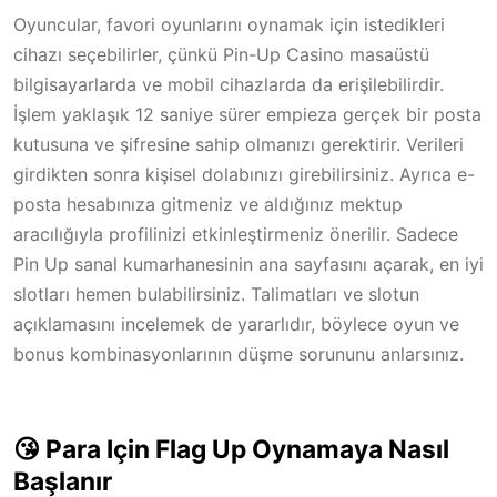
Oyuncular, favori oyunlarını oynamak için istedikleri
cihazı seçebilirler, çünkü Pin-Up Casino masaüstü
bilgisayarlarda ve mobil cihazlarda da erişilebilirdir.
İşlem yaklaşık 12 saniye sürer empieza gerçek bir posta
kutusuna ve şifresine sahip olmanızı gerektirir. Verileri
girdikten sonra kişisel dolabınızı girebilirsiniz. Ayrıca e-
posta hesabınıza gitmeniz ve aldığınız mektup
aracılığıyla profilinizi etkinleştirmeniz önerilir. Sadece
Pin Up sanal kumarhanesinin ana sayfasını açarak, en iyi
slotları hemen bulabilirsiniz. Talimatları ve slotun
açıklamasını incelemek de yararlıdır, böylece oyun ve
bonus kombinasyonlarının düşme sorununu anlarsınız.
😘 Para Için Flag Up Oynamaya Nasıl
Başlanır