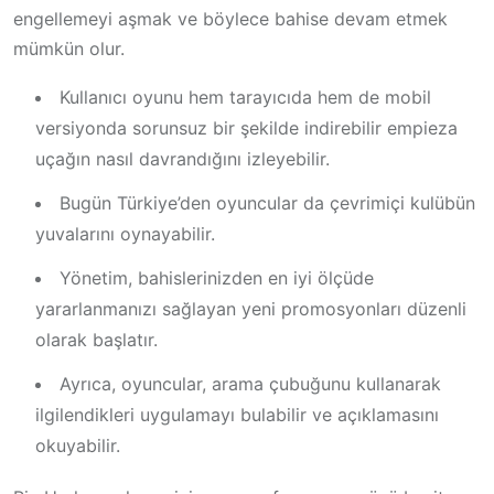
engellemeyi aşmak ve böylece bahise devam etmek
mümkün olur.
Kullanıcı oyunu hem tarayıcıda hem de mobil
versiyonda sorunsuz bir şekilde indirebilir empieza
uçağın nasıl davrandığını izleyebilir.
Bugün Türkiye’den oyuncular da çevrimiçi kulübün
yuvalarını oynayabilir.
Yönetim, bahislerinizden en iyi ölçüde
yararlanmanızı sağlayan yeni promosyonları düzenli
olarak başlatır.
Ayrıca, oyuncular, arama çubuğunu kullanarak
ilgilendikleri uygulamayı bulabilir ve açıklamasını
okuyabilir.