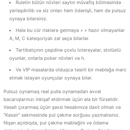
Ruletin bütün növləri saytın müvafiq bölməsində
yerləşdirilib və siz onları həm ödənişli, həm də pulsuz
oynaya bilərsiniz.
Hələ bu cür risklərə getməyə » « hazır olmayanlar
A, M, C kateqoriyalı zal seçə bilərlər.
Tərtibatçının çeşidinə çoxlu lotereyalar, stolüstü
oyunlar, onlarla poker növləri və h.
Və VIP masalarda olduqca təsirli bir məbləğə mərc
etmək istəyən oyunçular oynaya bilər.
Pulsuz oynamaq real pulla oynamadan əvvəl
bacarıqlarınızı inkişaf etdirmək üçün əla bir fürsətdir.
Vəsait çıxarmaq üçün şəxsi hesabınıza daxil olmalı və
“Kassir” sekmesinde pul çəkmə sorğusu yazmalısınız.
Nişan açıldıqda, pul çəkmə məbləğini və ödəmə