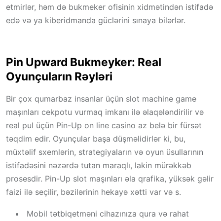
etmirlər, həm də bukmeker ofisinin xidmətindən istifadə
edə və ya kiberidmanda güclərini sınaya bilərlər.
Pin Upward Bukmeyker: Real
Oyunçuların Rəyləri
Bir çox qumarbaz insanlar üçün slot machine game
maşınları cekpotu vurmaq imkanı ilə əlaqələndirilir və
real pul üçün Pin-Up on line casino az belə bir fürsət
təqdim edir. Oyunçular başa düşməlidirlər ki, bu,
müxtəlif sxemlərin, strategiyaların və oyun üsullarının
istifadəsini nəzərdə tutan maraqlı, lakin mürəkkəb
prosesdir. Pin-Up slot maşınları əla qrafika, yüksək gəlir
faizi ilə seçilir, bəzilərinin hekayə xətti var və s.
Mobil tətbiqetməni cihazınıza qura və rahat