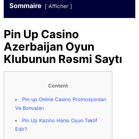
Sommaire
Afficher
Pin Up Casino
Azerbaijan Oyun
Klubunun Rəsmi Saytı
Content
Pin-up Online Casino Promosyonları
Və Bonusları
Pin Up Kazino Hansı Oyun Təklif
Edir?