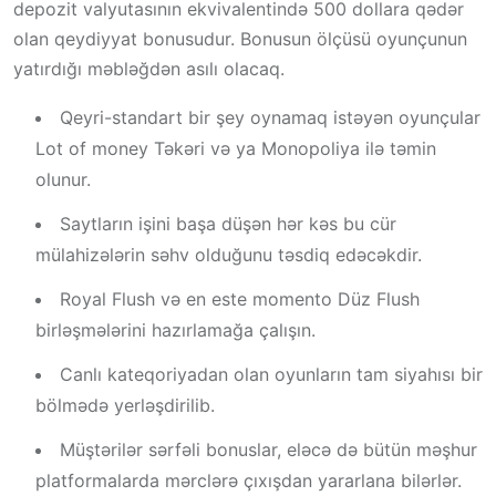
depozit valyutasının ekvivalentində 500 dollara qədər
olan qeydiyyat bonusudur. Bonusun ölçüsü oyunçunun
yatırdığı məbləğdən asılı olacaq.
Qeyri-standart bir şey oynamaq istəyən oyunçular
Lot of money Təkəri və ya Monopoliya ilə təmin
olunur.
Saytların işini başa düşən hər kəs bu cür
mülahizələrin səhv olduğunu təsdiq edəcəkdir.
Royal Flush və en este momento Düz Flush
birləşmələrini hazırlamağa çalışın.
Canlı kateqoriyadan olan oyunların tam siyahısı bir
bölmədə yerləşdirilib.
Müştərilər sərfəli bonuslar, eləcə də bütün məşhur
platformalarda mərclərə çıxışdan yararlana bilərlər.