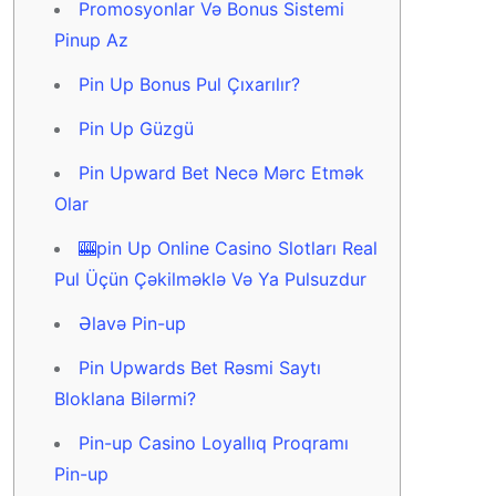
Promosyonlar Və Bonus Sistemi
Pinup Az
Pin Up Bonus Pul Çıxarılır?
Pin Up Güzgü
Pin Upward Bet Necə Mərc Etmək
Olar
🎰pin Up Online Casino Slotları Real
Pul Üçün Çəkilməklə Və Ya Pulsuzdur
Əlavə Pin-up
Pin Upwards Bet Rəsmi Saytı
Bloklana Bilərmi?
Pin-up Casino Loyallıq Proqramı
Pin-up