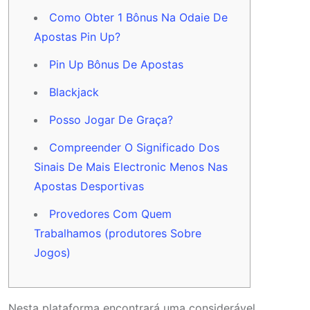
Como Obter 1 Bônus Na Odaie De
Apostas Pin Up?
Pin Up Bônus De Apostas
Blackjack
Posso Jogar De Graça?
Compreender O Significado Dos
Sinais De Mais Electronic Menos Nas
Apostas Desportivas
Provedores Com Quem
Trabalhamos (produtores Sobre
Jogos)
Nesta plataforma encontrará uma considerável