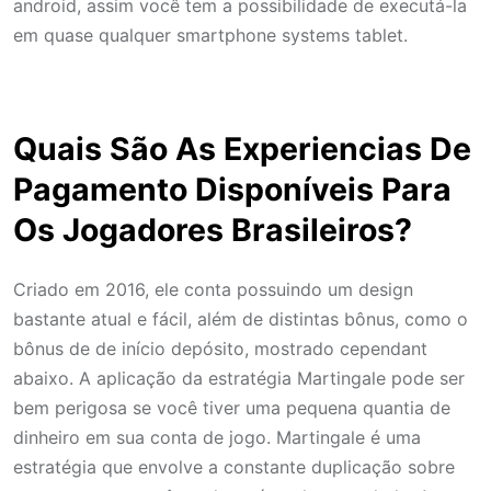
android, assim você tem a possibilidade de executá-la
em quase qualquer smartphone systems tablet.
Quais São As Experiencias De
Pagamento Disponíveis Para
Os Jogadores Brasileiros?
Criado em 2016, ele conta possuindo um design
bastante atual e fácil, além de distintas bônus, como o
bônus de de início depósito, mostrado cependant
abaixo. A aplicação da estratégia Martingale pode ser
bem perigosa se você tiver uma pequena quantia de
dinheiro em sua conta de jogo. Martingale é uma
estratégia que envolve a constante duplicação sobre