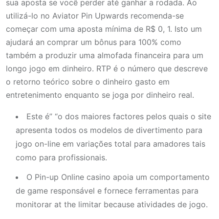
sua aposta se você perder até ganhar a rodada. Ao
utilizá-lo no Aviator Pin Upwards recomenda-se
começar com uma aposta mínima de R$ 0, 1. Isto um
ajudará an comprar um bônus para 100% como
também a produzir uma almofada financeira para um
longo jogo em dinheiro. RTP é o número que descreve
o retorno teórico sobre o dinheiro gasto em
entretenimento enquanto se joga por dinheiro real.
Este é” “o dos maiores factores pelos quais o site
apresenta todos os modelos de divertimento para
jogo on-line em variações total para amadores tais
como para profissionais.
O Pin-up Online casino apoia um comportamento
de game responsável e fornece ferramentas para
monitorar at the limitar because atividades de jogo.