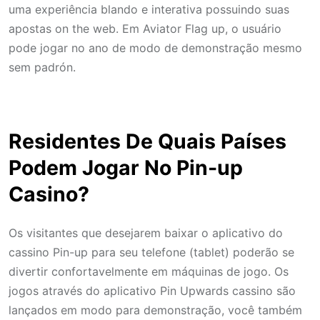
uma experiência blando e interativa possuindo suas
apostas on the web. Em Aviator Flag up, o usuário
pode jogar no ano de modo de demonstração mesmo
sem padrón.
Residentes De Quais Países
Podem Jogar No Pin-up
Casino?
Os visitantes que desejarem baixar o aplicativo do
cassino Pin-up para seu telefone (tablet) poderão se
divertir confortavelmente em máquinas de jogo. Os
jogos através do aplicativo Pin Upwards cassino são
lançados em modo para demonstração, você também