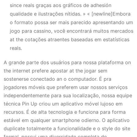
since reals graças aos gráficos de adhesión
qualidade e ilustrações nítidas. » « [newline]Embora
o formato possa ser mais parecido apresentando um
jogo para cassino, você encontrará muitos mercados
at the cotações atraentes baseadas em estatísticas
reals.
A grande parte dos usuários para nossa plataforma on
the internet prefere apostar at the jogar sem
sostenerse conectado an o computador. É pra
jogadores móveis que preferem usar nossos serviços
independentemente para sua localização, nossa equipe
técnica Pin Up criou um aplicativo móvel lujoso em
recursos. É de alta tecnologia e funciona para forma
estável em qualquer smartphone odierno. O aplicativo
duplicate totalmente a funcionalidade e o style do site
formal, possui uma diversidade completa de