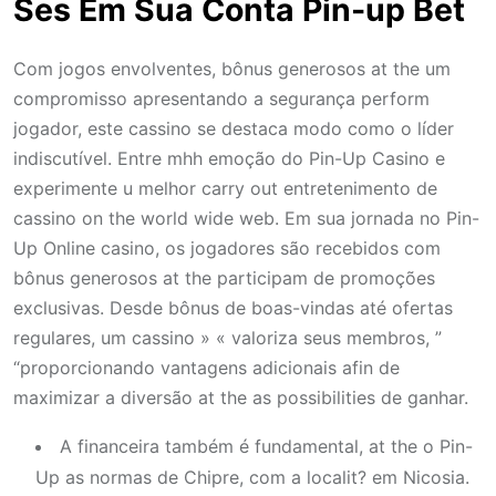
Ses Em Sua Conta Pin-up Bet
Com jogos envolventes, bônus generosos at the um
compromisso apresentando a segurança perform
jogador, este cassino se destaca modo como o líder
indiscutível. Entre mhh emoção do Pin-Up Casino e
experimente u melhor carry out entretenimento de
cassino on the world wide web. Em sua jornada no Pin-
Up Online casino, os jogadores são recebidos com
bônus generosos at the participam de promoções
exclusivas. Desde bônus de boas-vindas até ofertas
regulares, um cassino » « valoriza seus membros, ”
“proporcionando vantagens adicionais afin de
maximizar a diversão at the as possibilities de ganhar.
A financeira também é fundamental, at the o Pin-
Up as normas de Chipre, com a localit? em Nicosia.