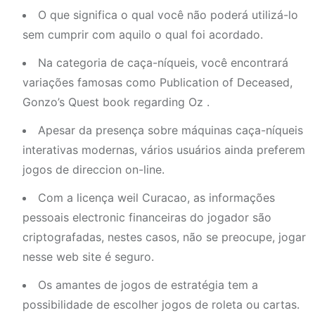
O que significa o qual você não poderá utilizá-lo
sem cumprir com aquilo o qual foi acordado.
Na categoria de caça-níqueis, você encontrará
variações famosas como Publication of Deceased,
Gonzo’s Quest book regarding Oz .
Apesar da presença sobre máquinas caça-níqueis
interativas modernas, vários usuários ainda preferem
jogos de direccion on-line.
Com a licença weil Curacao, as informações
pessoais electronic financeiras do jogador são
criptografadas, nestes casos, não se preocupe, jogar
nesse web site é seguro.
Os amantes de jogos de estratégia tem a
possibilidade de escolher jogos de roleta ou cartas.