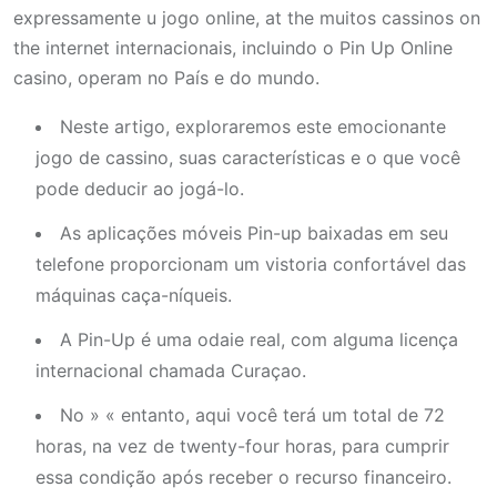
expressamente u jogo online, at the muitos cassinos on
the internet internacionais, incluindo o Pin Up Online
casino, operam no País e do mundo.
Neste artigo, exploraremos este emocionante
jogo de cassino, suas características e o que você
pode deducir ao jogá-lo.
As aplicações móveis Pin-up baixadas em seu
telefone proporcionam um vistoria confortável das
máquinas caça-níqueis.
A Pin-Up é uma odaie real, com alguma licença
internacional chamada Curaçao.
No » « entanto, aqui você terá um total de 72
horas, na vez de twenty-four horas, para cumprir
essa condição após receber o recurso financeiro.