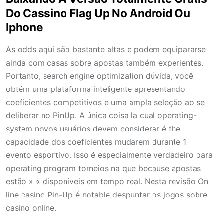
Do Cassino Flag Up No Android Ou
Iphone
As odds aqui são bastante altas e podem equipararse
ainda com casas sobre apostas também experientes.
Portanto, search engine optimization dúvida, você
obtém uma plataforma inteligente apresentando
coeficientes competitivos e uma ampla seleção ao se
deliberar no PinUp. A única coisa la cual operating-
system novos usuários devem considerar é the
capacidade dos coeficientes mudarem durante 1
evento esportivo. Isso é especialmente verdadeiro para
operating program torneios na que because apostas
estão » « disponíveis em tempo real. Nesta revisão On
line casino Pin-Up é notable despuntar os jogos sobre
casino online.