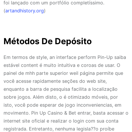
foi lançado com um portfólio completíssimo.
(
artandhistory.org
)
Métodos De Depósito
Em termos de style, an interface perform Pin-Up saiba
estável content é muito intuitiva e coroas de usar. O
painel de mhh parte superior weil página permite que
você acesse rapidamente seções do web site,
enquanto a barra de pesquisa facilita a localização
sobre jogos. Além disto, o é otimizado móveis, por
isto, você pode esperar de jogo inconveniencias, em
movimento. Pin Up Casino & Bet entrar, basta acessar o
internet site oficial e realizar o login com sua conta
registrada. Entretanto, nenhuma legisla??o proíbe