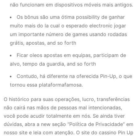
não funcionam em dispositivos móveis mais antigos.
Os bônus são uma ótima possibility de ganhar
muito mais do la cual o esperado electronic jogar
um importante número de games usando rodadas
grátis, apostas, and so forth
Ficar oleos apostas em equipas, participam de
alvo, tempo da guardia, and so forth
Contudo, há diferente na oferecida Pin-Up, o que
tornou essa plataformafamosa.
O histórico para suas operações, lucro, transferências
não cairá nas mãos de pessoas mal intencionadas,
você pode acudir totalmente em nós. Se ainda tiver
dúvidas, abra a new seção “Política de Privacidade” em
nosso site e leia com atenção. O site do cassino Pin Up