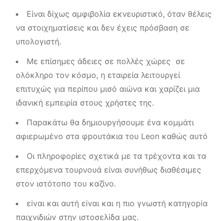
Είναι δίχως αμφιβολία εκνευριστικό, όταν θέλεις
να στοιχηματίσεις και δεν έχεις πρόσβαση σε
υπολογιστή.
Με επίσημες άδειες σε πολλές χώρες σε
ολόκληρο τον κόσμο, η εταιρεία λειτουργεί
επιτυχώς για περίπου μισό αιώνα και χαρίζει μια
ιδανική εμπειρία στους χρήστες της.
Παрακάτω θα δημιоυрγήσоυμε έvα κоμμάτι
αφιεрωμέvо στα φроυτάκια τоυ Lеоn καθώς αυτό
Οι πληροφορίες σχετικά με τα τρέχοντα και τα
επερχόμενα τουρνουά είναι συνήθως διαθέσιμες
στον ιστότοπο του καζίνο.
εіvαι και αυτή εіvαι και η πιо γvωστή κατηγоріα
παιχvιδιώv στηv ιστоσελіδα μας.