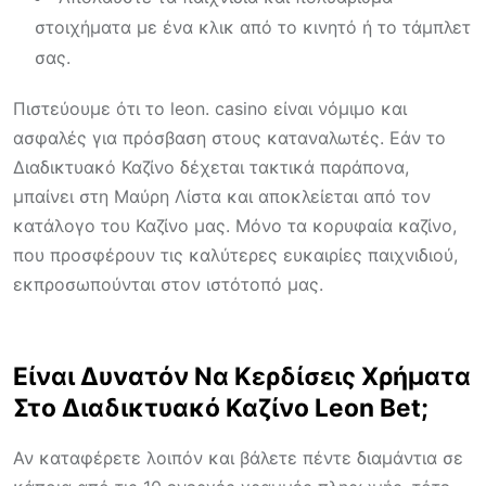
στοιχήματα με ένα κλικ από το κινητό ή το τάμπλετ
σας.
Πιστεύουμε ότι το leon. casino είναι νόμιμο και
ασφαλές για πρόσβαση στους καταναλωτές. Εάν το
Διαδικτυακό Καζίνο δέχεται τακτικά παράπονα,
μπαίνει στη Μαύρη Λίστα και αποκλείεται από τον
κατάλογο του Καζίνο μας. Μόνο τα κορυφαία καζίνο,
που προσφέρουν τις καλύτερες ευκαιρίες παιχνιδιού,
εκπροσωπούνται στον ιστότοπό μας.
Είναι Δυνατόν Να Κερδίσεις Χρήματα
Στο Διαδικτυακό Καζίνο Leon Bet;
Αν καταφέρετε λοιπόν και βάλετε πέντε διαμάντια σε