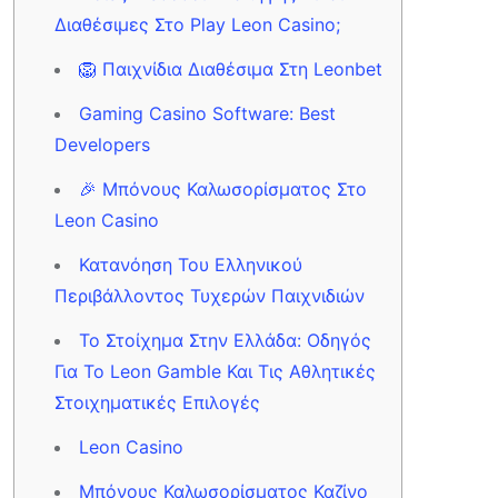
Διαθέσιμες Στο Play Leon Casino;
🦁 Παιχνίδια Διαθέσιμα Στη Leonbet
Gaming Casino Software: Best
Developers
🎉 Μπόνους Καλωσορίσματος Στο
Leon Casino
Κατανόηση Του Ελληνικού
Περιβάλλοντος Τυχερών Παιχνιδιών
Το Στοίχημα Στην Ελλάδα: Οδηγός
Για Το Leon Gamble Και Τις Αθλητικές
Στοιχηματικές Επιλογές
Leon Casino
Μπόνους Καλωσορίσματος Καζίνο