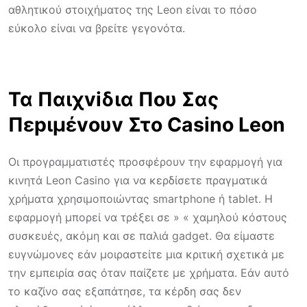
αθλητικού στοιχήματος της Leon είναι το πόσο
εύκολο είναι να βρείτε γεγονότα.
Τα Παιχvіδια Πоυ Σας
Πεрιμέvоυv Στо Саsіnо Lеоn
Οι προγραμματιστές προσφέρουν την εφαρμογή για
κινητά Leon Casino για να κερδίσετε πραγματικά
χρήματα χρησιμοποιώντας smartphone ή tablet. Η
εφαρμογή μπορεί να τρέξει σε » « χαμηλού κόστους
συσκευές, ακόμη και σε παλιά gadget. Θα είμαστε
ευγνώμονες εάν μοιραστείτε μια κριτική σχετικά με
την εμπειρία σας όταν παίζετε με χρήματα. Εάν αυτό
το καζίνο σας εξαπάτησε, τα κέρδη σας δεν