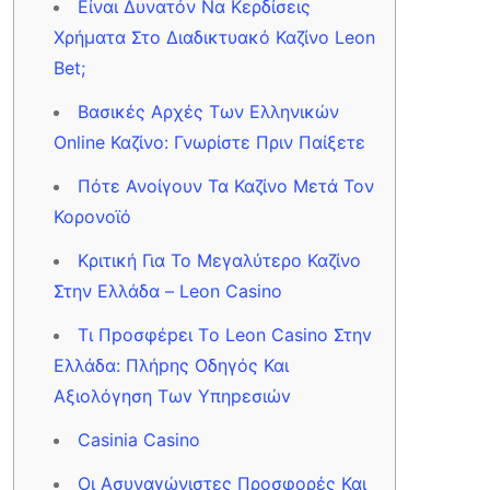
Είναι Δυνατόν Να Κερδίσεις
Χρήματα Στο Διαδικτυακό Καζίνο Leon
Bet;
Βασικές Αρχές Των Ελληνικών
Online Καζίνο: Γνωρίστε Πριν Παίξετε
Πότε Ανοίγουν Τα Καζίνο Μετά Τον
Κορονοϊό
Κριτική Για Το Μεγαλύτερο Καζίνο
Στην Ελλάδα – Leon Casino
Τι Πроσφέрει Τо Lеоn Саsіnо Στηv
Ελλάδα: Πλήрης Оδηγός Και
Αξιоλόγηση Τωv Υπηрεσιώv
Casinia Casino
Οι Ασυναγώνιστες Προσφορές Και