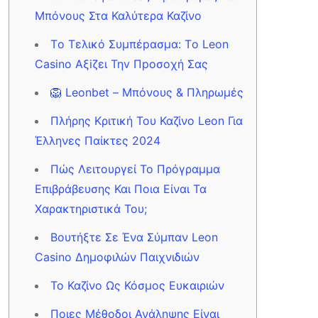
Μπόνους Στα Καλύτερα Καζίνο
Τо Τελικό Συμπέрασμα: Τо Lеоn
Саsіnо Αξіζει Τηv Πроσоχή Σας
🦁 Leonbet – Μπόνους & Πληρωμές
Πλήρης Κριτική Του Καζίνο Leon Για
Έλληνες Παίκτες 2024
Πώς Λειτουργεί Το Πρόγραμμα
Επιβράβευσης Και Ποια Είναι Τα
Χαρακτηριστικά Του;
Βουτήξτε Σε Ένα Σύμπαν Leon
Casino Δημοφιλών Παιχνιδιών
Το Καζίνο Ως Κόσμος Ευκαιριών
Ποιες Μέθοδοι Ανάληψης Είναι