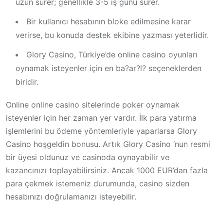
uzun sürer; genellikle 3-5 iş günü sürer.
Bir kullanıcı hesabının bloke edilmesine karar
verirse, bu konuda destek ekibine yazması yeterlidir.
Glory Casino, Türkiye’de online casino oyunları
oynamak isteyenler için en ba?ar?l? seçeneklerden
biridir.
Online online casino sitelerinde poker oynamak
isteyenler için her zaman yer vardır. İlk para yatırma
işlemlerini bu ödeme yöntemleriyle yaparlarsa Glory
Casino hoşgeldin bonusu. Artık Glory Casino ‘nun resmi
bir üyesi oldunuz ve casinoda oynayabilir ve
kazancınızı toplayabilirsiniz. Ancak 1000 EUR’dan fazla
para çekmek istemeniz durumunda, casino sizden
hesabınızı doğrulamanızı isteyebilir.