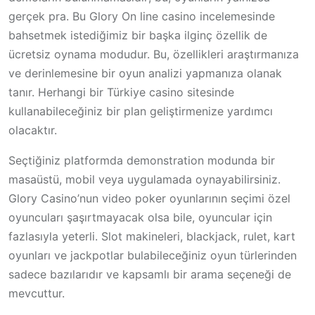
gerçek pra. Bu Glory On line casino incelemesinde
bahsetmek istediğimiz bir başka ilginç özellik de
ücretsiz oynama modudur. Bu, özellikleri araştırmanıza
ve derinlemesine bir oyun analizi yapmanıza olanak
tanır. Herhangi bir Türkiye casino sitesinde
kullanabileceğiniz bir plan geliştirmenize yardımcı
olacaktır.
Seçtiğiniz platformda demonstration modunda bir
masaüstü, mobil veya uygulamada oynayabilirsiniz.
Glory Casino’nun video poker oyunlarının seçimi özel
oyuncuları şaşırtmayacak olsa bile, oyuncular için
fazlasıyla yeterli. Slot makineleri, blackjack, rulet, kart
oyunları ve jackpotlar bulabileceğiniz oyun türlerinden
sadece bazılarıdır ve kapsamlı bir arama seçeneği de
mevcuttur.