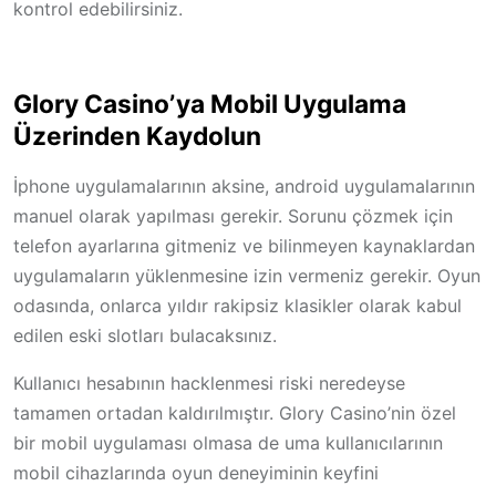
kontrol edebilirsiniz.
Glory Casino’ya Mobil Uygulama
Üzerinden Kaydolun
İphone uygulamalarının aksine, android uygulamalarının
manuel olarak yapılması gerekir. Sorunu çözmek için
telefon ayarlarına gitmeniz ve bilinmeyen kaynaklardan
uygulamaların yüklenmesine izin vermeniz gerekir. Oyun
odasında, onlarca yıldır rakipsiz klasikler olarak kabul
edilen eski slotları bulacaksınız.
Kullanıcı hesabının hacklenmesi riski neredeyse
tamamen ortadan kaldırılmıştır. Glory Casino’nin özel
bir mobil uygulaması olmasa de uma kullanıcılarının
mobil cihazlarında oyun deneyiminin keyfini