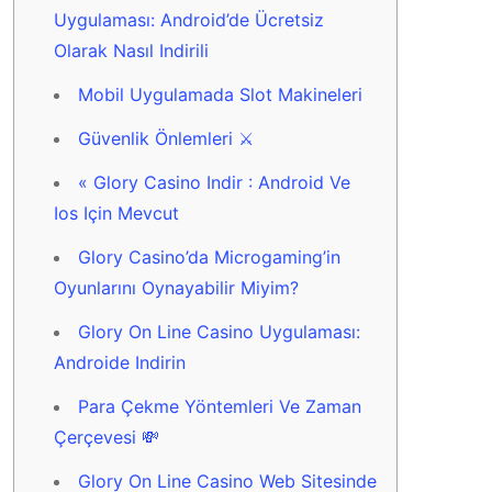
Uygulaması: Android’de Ücretsiz
Olarak Nasıl Indirili
Mobil Uygulamada Slot Makineleri
Güvenlik Önlemleri ⚔️
« Glory Casino Indir : Android Ve
Ios Için Mevcut
Glory Casino’da Microgaming’in
Oyunlarını Oynayabilir Miyim?
Glory On Line Casino Uygulaması:
Androide Indirin
Para Çekme Yöntemleri Ve Zaman
Çerçevesi 💸
Glory On Line Casino Web Sitesinde