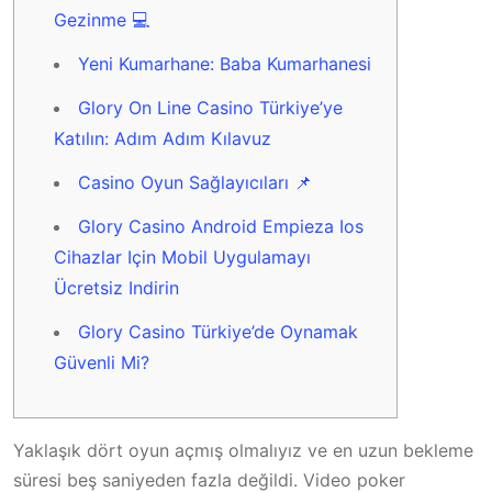
Gezinme 💻
Yeni Kumarhane: Baba Kumarhanesi
Glory On Line Casino Türkiye’ye
Katılın: Adım Adım Kılavuz
Casino Oyun Sağlayıcıları 📌
Glory Casino Android Empieza Ios
Cihazlar Için Mobil Uygulamayı
Ücretsiz Indirin
Glory Casino Türkiye’de Oynamak
Güvenli Mi?
Yaklaşık dört oyun açmış olmalıyız ve en uzun bekleme
süresi beş saniyeden fazla değildi. Video poker