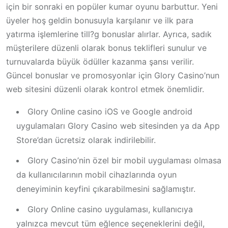
için bir sonraki en popüler kumar oyunu barbuttur. Yeni
üyeler hoş geldin bonusuyla karşılanır ve ilk para
yatırma işlemlerine till?g bonuslar alırlar. Ayrıca, sadık
müşterilere düzenli olarak bonus teklifleri sunulur ve
turnuvalarda büyük ödüller kazanma şansı verilir.
Güncel bonuslar ve promosyonlar için Glory Casino’nun
web sitesini düzenli olarak kontrol etmek önemlidir.
Glory Online casino iOS ve Google android
uygulamaları Glory Casino web sitesinden ya da App
Store’dan ücretsiz olarak indirilebilir.
Glory Casino’nin özel bir mobil uygulaması olmasa
da kullanıcılarının mobil cihazlarında oyun
deneyiminin keyfini çıkarabilmesini sağlamıştır.
Glory Online casino uygulaması, kullanıcıya
yalnızca mevcut tüm eğlence seçeneklerini değil,