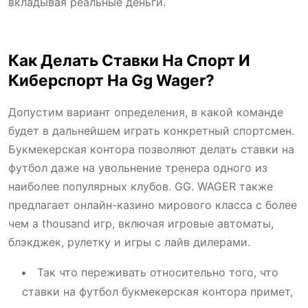
вкладывая реальные деньги.
Как Делать Ставки На Спорт И
Киберспорт На Gg Wager?
Допустим вариант определения, в какой команде
будет в дальнейшем играть конкретный спортсмен.
Букмекерская контора позволяют делать ставки на
футбол даже на увольнение тренера одного из
наиболее популярных клубов. GG. WAGER также
предлагает онлайн-казино мирового класса с более
чем a thousand игр, включая игровые автоматы,
блэкджек, рулетку и игры с лайв дилерами.
Так что переживать относительно того, что
ставки на футбол букмекерская контора примет,