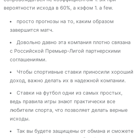
вероятности исхода в 60%, а кэфом 1. a few.
просто прогнозы на то, каким образом
завершится матч.
Довольно давно эта компания плотно связана
с Российской Премьер-Лигой партнерскими
соглашениями.
Чтобы спортивные ставки приносили хороший
доход, важно делать их в надежной компании.
Ставки на футбол одни из самых простых,
ведь правила игры знают практически все
любители спорта, что позволяет делать верные
исходы.
Так вы будете защищены от обмана и сможете