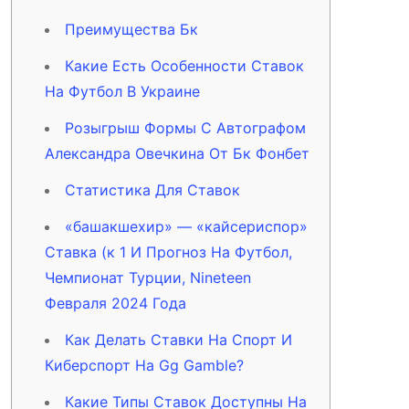
Преимущества Бк
Какие Есть Особенности Ставок
На Футбол В Украине
Розыгрыш Формы С Автографом
Александра Овечкина От Бк Фонбет
Статистика Для Ставок
«башакшехир» — «кайсериспор»
Ставка (к 1 И Прогноз На Футбол,
Чемпионат Турции, Nineteen
Февраля 2024 Года
Как Делать Ставки На Спорт И
Киберспорт На Gg Gamble?
Какие Типы Ставок Доступны На