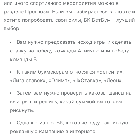
или иного спортивного мероприятия можно в
разделе Прогнозы. Если вы разбираетесь в спорте и
хотите попробовать свои силы, БК БетБум – лучший
выбор.
Вам нужно предсказать исход игры и сделать
ставку на победу команды А, ничью или победу
команды Б.
К таким букмекерам относятся «Бетсити»,
«Лига ставок», «Олимп», «1хСтавка», «Леон».
Затем вам нужно проверить каковы шансы на
выигрыш и решить, какой суммой вы готовы
рискнуть.
Одна » « из тех БК, которые ведут активную
рекламную кампанию в интернете.