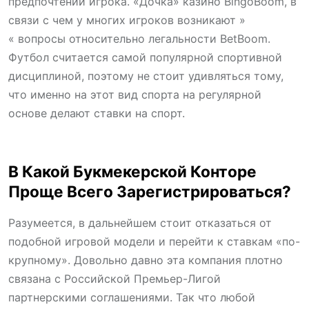
предпочтений игрока. «Дочка» казино BingoBoom, в
связи с чем у многих игроков возникают »
« вопросы относительно легальности BetBoom.
Футбол считается самой популярной спортивной
дисциплиной, поэтому не стоит удивляться тому,
что именно на этот вид спорта на регулярной
основе делают ставки на спорт.
В Какой Букмекерской Конторе
Проще Всего Зарегистрироваться?
Разумеется, в дальнейшем стоит отказаться от
подобной игровой модели и перейти к ставкам «по-
крупному». Довольно давно эта компания плотно
связана с Российской Премьер-Лигой
партнерскими соглашениями. Так что любой