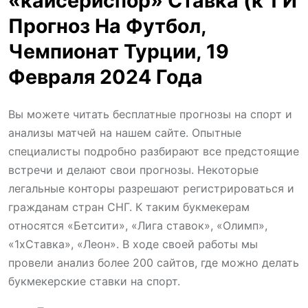
«кайсериспор» Ставка (к 1 И
Прогноз На Футбол,
Чемпионат Турции, 19
Февраля 2024 Года
Вы можете читать бесплатные прогнозы на спорт и
анализы матчей на нашем сайте. Опытные
специалисты подробно разбирают все предстоящие
встречи и делают свои прогнозы. Некоторые
легальные конторы разрешают регистрироваться и
гражданам стран СНГ. К таким букмекерам
относятся «Бетсити», «Лига ставок», «Олимп»,
«1хСтавка», «Леон». В ходе своей работы мы
провели анализ более 200 сайтов, где можно делать
букмекерские ставки на спорт.