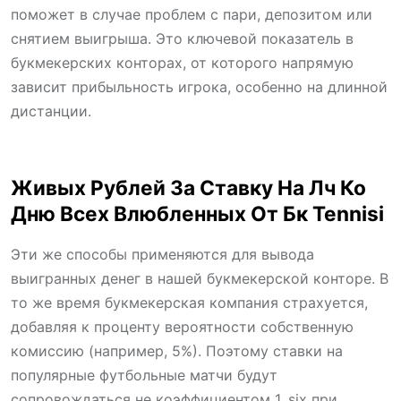
поможет в случае проблем с пари, депозитом или
снятием выигрыша. Это ключевой показатель в
букмекерских конторах, от которого напрямую
зависит прибыльность игрока, особенно на длинной
дистанции.
Живых Рублей За Ставку На Лч Ко
Дню Всех Влюбленных От Бк Tennisi
Эти же способы применяются для вывода
выигранных денег в нашей букмекерской конторе. В
то же время букмекерская компания страхуется,
добавляя к проценту вероятности собственную
комиссию (например, 5%). Поэтому ставки на
популярные футбольные матчи будут
сопровождаться не коэффициентом 1. six при