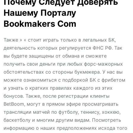
Почему Следует Доверять
Нашему Порталу
Bookmakers Com
Также » « стоит играть только в легальных БК,
деятельность которых регулируется ФНС РФ. Так
вы будете защищены от обмана и сможете
получить свои деньги при любых форс-мажорных
обстоятельствах со стороны букмекера. У нас вы
можете ознакомиться с подборкой БК с фрибетом
и узнать о кратких правилах каждого из этих
бонусов. Также, после регистрации клиенты
BetBoom, могут в прямом эфире просматривать
трансляции матчей по футболу, теннису, хоккею,
баскетболу и многим другим видам. Посмотреть
информацию о наших предположениях исхода того