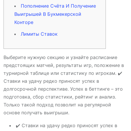
Пополнение Счёта И Получение
Выигрышей В Букмекерской
Конторе
Лимиты Ставок
Выберите нужную секцию и узнайте расписание
предстоящих матчей, результаты игр, положение в
турнирной таблице или статистику по игрокам. ✔️
Ставки на удачу редко приносят успех в
долгосрочной перспективе. Успех в беттинге – это
подготовка, сбор статистики, рейтинг и анализ.
Только такой подход позволит на регулярной
основе получать выигрыши.
✔️ Ставки на удачу редко приносят успех в