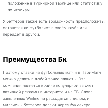
положение в турнирной таблице или статистику
по игрокам.
У беттеров также есть возможность предположить,
останется ли футболист в своём клубе или
перейдёт в другой.
Преимущества Бк
Поэтому ставки на футбольные матчи в ПариМатч
можно делать в любой точке планеты. Эта
компания является крайне популярной за счет
активной рекламы в интернете и на ТВ. Слова,
заявленные Winline не расходятся с делом, и
миллионы беттеров делают через букмекера