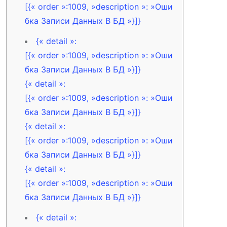
[{« order »:1009, »description »: »Оши
бка Записи Данных В БД »}]}
{« detail »:
[{« order »:1009, »description »: »Оши
бка Записи Данных В БД »}]}
{« detail »:
[{« order »:1009, »description »: »Оши
бка Записи Данных В БД »}]}
{« detail »:
[{« order »:1009, »description »: »Оши
бка Записи Данных В БД »}]}
{« detail »:
[{« order »:1009, »description »: »Оши
бка Записи Данных В БД »}]}
{« detail »: