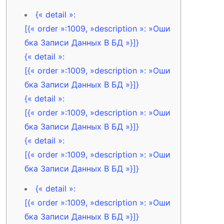
{« detail »:
[{« order »:1009, »description »: »Оши
бка Записи Данных В БД »}]}
{« detail »:
[{« order »:1009, »description »: »Оши
бка Записи Данных В БД »}]}
{« detail »:
[{« order »:1009, »description »: »Оши
бка Записи Данных В БД »}]}
{« detail »:
[{« order »:1009, »description »: »Оши
бка Записи Данных В БД »}]}
{« detail »:
[{« order »:1009, »description »: »Оши
бка Записи Данных В БД »}]}