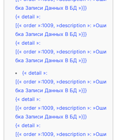
бка Записи Данных В БД »}]}
{« detail »:
[{« order »:1009, »description »: »Оши
бка Записи Данных В БД »}]}
{« detail »:
[{« order »:1009, »description »: »Оши
бка Записи Данных В БД »}]}
{« detail »:
[{« order »:1009, »description »: »Оши
бка Записи Данных В БД »}]}
{« detail »:
[{« order »:1009, »description »: »Оши
бка Записи Данных В БД »}]}
{« detail »:
[{« order »:1009, »description »: »Оши