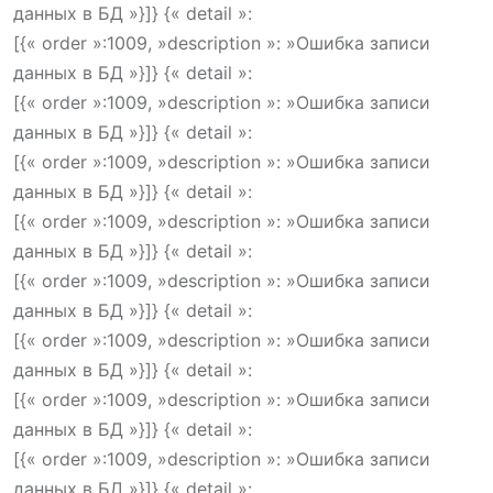
данных в БД »}]} {« detail »:
[{« order »:1009, »description »: »Ошибка записи
данных в БД »}]} {« detail »:
[{« order »:1009, »description »: »Ошибка записи
данных в БД »}]} {« detail »:
[{« order »:1009, »description »: »Ошибка записи
данных в БД »}]} {« detail »:
[{« order »:1009, »description »: »Ошибка записи
данных в БД »}]} {« detail »:
[{« order »:1009, »description »: »Ошибка записи
данных в БД »}]} {« detail »:
[{« order »:1009, »description »: »Ошибка записи
данных в БД »}]} {« detail »:
[{« order »:1009, »description »: »Ошибка записи
данных в БД »}]} {« detail »:
[{« order »:1009, »description »: »Ошибка записи
данных в БД »}]} {« detail »: