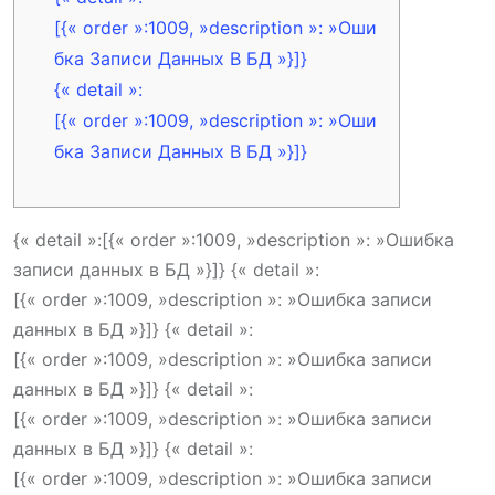
[{« order »:1009, »description »: »Оши
бка Записи Данных В БД »}]}
{« detail »:
[{« order »:1009, »description »: »Оши
бка Записи Данных В БД »}]}
{« detail »:[{« order »:1009, »description »: »Ошибка
записи данных в БД »}]} {« detail »:
[{« order »:1009, »description »: »Ошибка записи
данных в БД »}]} {« detail »:
[{« order »:1009, »description »: »Ошибка записи
данных в БД »}]} {« detail »:
[{« order »:1009, »description »: »Ошибка записи
данных в БД »}]} {« detail »:
[{« order »:1009, »description »: »Ошибка записи