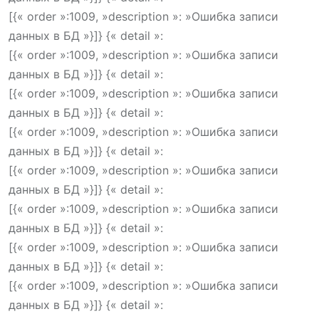
[{« order »:1009, »description »: »Ошибка записи
данных в БД »}]} {« detail »:
[{« order »:1009, »description »: »Ошибка записи
данных в БД »}]} {« detail »:
[{« order »:1009, »description »: »Ошибка записи
данных в БД »}]} {« detail »:
[{« order »:1009, »description »: »Ошибка записи
данных в БД »}]} {« detail »:
[{« order »:1009, »description »: »Ошибка записи
данных в БД »}]} {« detail »:
[{« order »:1009, »description »: »Ошибка записи
данных в БД »}]} {« detail »:
[{« order »:1009, »description »: »Ошибка записи
данных в БД »}]} {« detail »:
[{« order »:1009, »description »: »Ошибка записи
данных в БД »}]} {« detail »: