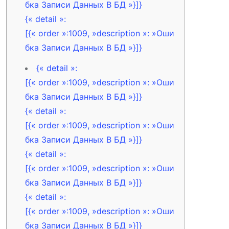
бка Записи Данных В БД »}]}
{« detail »:
[{« order »:1009, »description »: »Оши
бка Записи Данных В БД »}]}
{« detail »:
[{« order »:1009, »description »: »Оши
бка Записи Данных В БД »}]}
{« detail »:
[{« order »:1009, »description »: »Оши
бка Записи Данных В БД »}]}
{« detail »:
[{« order »:1009, »description »: »Оши
бка Записи Данных В БД »}]}
{« detail »:
[{« order »:1009, »description »: »Оши
бка Записи Данных В БД »}]}