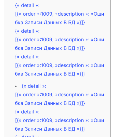
{« detail »:
[{« order »:1009, »description »: »Оши
бка Записи Данных В БД »}]}
{« detail »:
[{« order »:1009, »description »: »Оши
бка Записи Данных В БД »}]}
{« detail »:
[{« order »:1009, »description »: »Оши
бка Записи Данных В БД »}]}
{« detail »:
[{« order »:1009, »description »: »Оши
бка Записи Данных В БД »}]}
{« detail »:
[{« order »:1009, »description »: »Оши
бка Записи Данных В БД »}]}