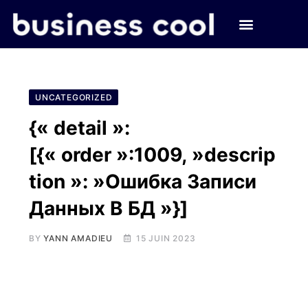
UNCATEGORIZED
{« detail »:
[{« order »:1009, »descrip
tion »: »Ошибка Записи
Данных В БД »}]
BY
YANN AMADIEU
15 JUIN 2023