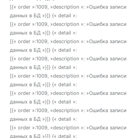
[{« order »:1009, »description »: »Ошибка записи
данных в БД »}]} {« detail »:
[{« order »:1009, »description »: »Ошибка записи
данных в БД »}]} {« detail »:
[{« order »:1009, »description »: »Ошибка записи
данных в БД »}]} {« detail »:
[{« order »:1009, »description »: »Ошибка записи
данных в БД »}]} {« detail »:
[{« order »:1009, »description »: »Ошибка записи
данных в БД »}]} {« detail »:
[{« order »:1009, »description »: »Ошибка записи
данных в БД »}]} {« detail »:
[{« order »:1009, »description »: »Ошибка записи
данных в БД »}]} {« detail »:
[{« order »:1009, »description »: »Ошибка записи
данных в БД »}]} {« detail »: