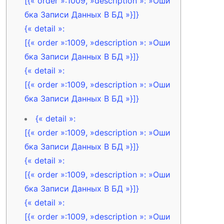
[{« order »:1009, »description »: »Оши
бка Записи Данных В БД »}]}
{« detail »:
[{« order »:1009, »description »: »Оши
бка Записи Данных В БД »}]}
{« detail »:
[{« order »:1009, »description »: »Оши
бка Записи Данных В БД »}]}
{« detail »:
[{« order »:1009, »description »: »Оши
бка Записи Данных В БД »}]}
{« detail »:
[{« order »:1009, »description »: »Оши
бка Записи Данных В БД »}]}
{« detail »:
[{« order »:1009, »description »: »Оши