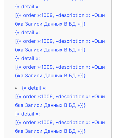
{« detail »:
[{« order »:1009, »description »: »Оши
бка Записи Данных В БД »}]}
{« detail »:
[{« order »:1009, »description »: »Оши
бка Записи Данных В БД »}]}
{« detail »:
[{« order »:1009, »description »: »Оши
бка Записи Данных В БД »}]}
{« detail »:
[{« order »:1009, »description »: »Оши
бка Записи Данных В БД »}]}
{« detail »:
[{« order »:1009, »description »: »Оши
бка Записи Данных В БД »}]}