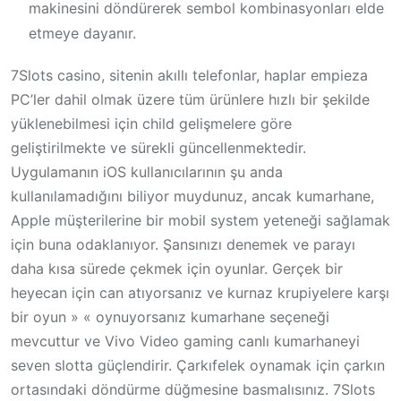
makinesini döndürerek sembol kombinasyonları elde
etmeye dayanır.
7Slots casino, sitenin akıllı telefonlar, haplar empieza
PC’ler dahil olmak üzere tüm ürünlere hızlı bir şekilde
yüklenebilmesi için child gelişmelere göre
geliştirilmekte ve sürekli güncellenmektedir.
Uygulamanın iOS kullanıcılarının şu anda
kullanılamadığını biliyor muydunuz, ancak kumarhane,
Apple müşterilerine bir mobil system yeteneği sağlamak
için buna odaklanıyor. Şansınızı denemek ve parayı
daha kısa sürede çekmek için oyunlar. Gerçek bir
heyecan için can atıyorsanız ve kurnaz krupiyelere karşı
bir oyun » « oynuyorsanız kumarhane seçeneği
mevcuttur ve Vivo Video gaming canlı kumarhaneyi
seven slotta güçlendirir. Çarkıfelek oynamak için çarkın
ortasındaki döndürme düğmesine basmalısınız. 7Slots