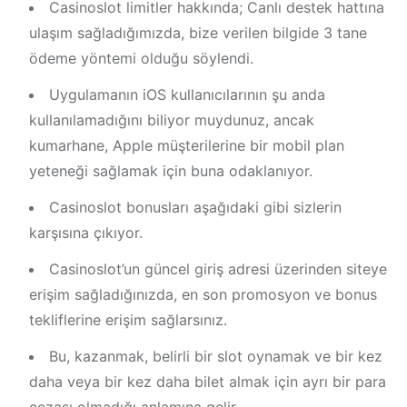
Casinoslot limitler hakkında; Canlı destek hattına
ulaşım sağladığımızda, bize verilen bilgide 3 tane
ödeme yöntemi olduğu söylendi.
Uygulamanın iOS kullanıcılarının şu anda
kullanılamadığını biliyor muydunuz, ancak
kumarhane, Apple müşterilerine bir mobil plan
yeteneği sağlamak için buna odaklanıyor.
Casinoslot bonusları aşağıdaki gibi sizlerin
karşısına çıkıyor.
Casinoslot’un güncel giriş adresi üzerinden siteye
erişim sağladığınızda, en son promosyon ve bonus
tekliflerine erişim sağlarsınız.
Bu, kazanmak, belirli bir slot oynamak ve bir kez
daha veya bir kez daha bilet almak için ayrı bir para
cezası olmadığı anlamına gelir.