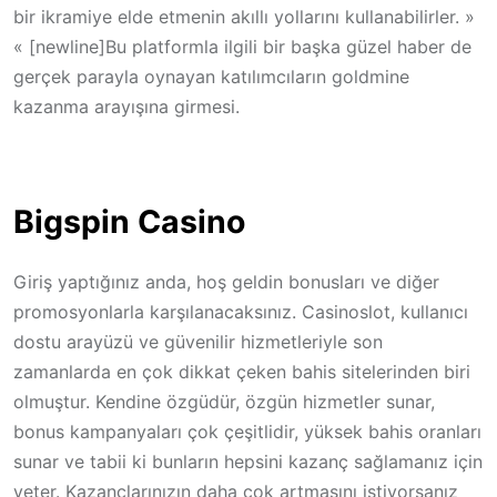
bir ikramiye elde etmenin akıllı yollarını kullanabilirler. »
« [newline]Bu platformla ilgili bir başka güzel haber de
gerçek parayla oynayan katılımcıların goldmine
kazanma arayışına girmesi.
Bigspin Casino
Giriş yaptığınız anda, hoş geldin bonusları ve diğer
promosyonlarla karşılanacaksınız. Casinoslot, kullanıcı
dostu arayüzü ve güvenilir hizmetleriyle son
zamanlarda en çok dikkat çeken bahis sitelerinden biri
olmuştur. Kendine özgüdür, özgün hizmetler sunar,
bonus kampanyaları çok çeşitlidir, yüksek bahis oranları
sunar ve tabii ki bunların hepsini kazanç sağlamanız için
yeter. Kazançlarınızın daha çok artmasını istiyorsanız