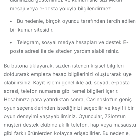
mesajı veya e-posta yoluyla bilgilendirmez.
Bu nedenle, birçok oyuncu tarafından tercih edilen
bir kumar sitesidir.
Telegram, sosyal medya hesapları ve destek E-
posta adresi ile de siteden yardım alabilirsiniz.
Bu butona tıklayarak, sizden istenen kişisel bilgileri
doldurarak empieza hesap bilgilerinizi oluşturarak üye
olabilirsiniz. Kayıt işlemi genellikle ad, soyad, e-posta
adresi, telefon numarası gibi temel bilgileri içerir.
Hesabınıza para yatırdıktan sonra, Casinoslot’un geniş
oyun seçeneklerinden istediğinizi seçebilir ve keyifli bir
oyun deneyimi yaşayabilirsiniz. Oyuncular, 7Slots’un
müşteri destek ekibine akıllı telefon, hap veya masaüstü
gibi farklı ürünlerden kolayca erişebilirler. Bu nedenle,