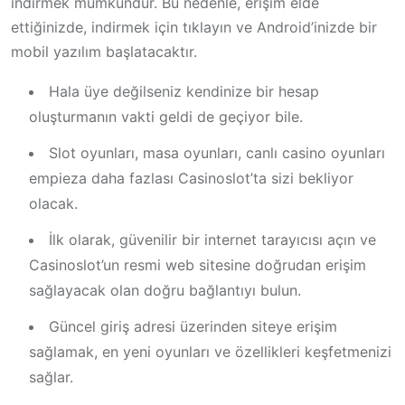
indirmek mümkündür. Bu nedenle, erişim elde
ettiğinizde, indirmek için tıklayın ve Android’inizde bir
mobil yazılım başlatacaktır.
Hala üye değilseniz kendinize bir hesap
oluşturmanın vakti geldi de geçiyor bile.
Slot oyunları, masa oyunları, canlı casino oyunları
empieza daha fazlası Casinoslot’ta sizi bekliyor
olacak.
İlk olarak, güvenilir bir internet tarayıcısı açın ve
Casinoslot’un resmi web sitesine doğrudan erişim
sağlayacak olan doğru bağlantıyı bulun.
Güncel giriş adresi üzerinden siteye erişim
sağlamak, en yeni oyunları ve özellikleri keşfetmenizi
sağlar.