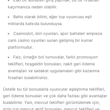
Eski bir adresten giriş yapmak, bu tür fırsatları
kaçırmanıza neden olabilir.
Bahis olarak bilinir, eğer top oyuncusu eşit
miktarda katkıda bulunduysa.
Casinoslot, slot oyunları, spor bahisleri empieza
canlı casino oyunları sunan gelişmiş bir kumar
platformudur.
Faiz, örneğin bol turnuvalar, farklı promosyon
teklifleri, hoşgeldin bonusları, nakit geri ödeme
avantajları ve sadakat uygulamaları gibi kazanma
fırsatları bulabilirsiniz.
Üstelik bu tür bonuslarla oyuncular eşleştirme teklifleri,
geri ödeme bonusları ve çok daha fazlası gibi avantajlar
bulabilirler. Yani, mevcut teklifleri görüntülemek için,
sizin için mevcut aktif bonusları, mevcut teklifleri ve