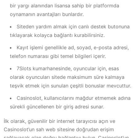
bir yargı alanından lisansa sahip bir platformda
oynamanın avantajları bunlardır.
Siteden yardım almak için canlı destek butonuna
tıklayarak kolayca bağlantı kurabilirsiniz.
Kayıt işlemi genellikle ad, soyad, e-posta adresi,
telefon numarası gibi temel bilgileri içerir.
7Slots kumarhanesinde, oyuncular için, esas
olarak oyuncuları sitede maksimum süre kalmaya
teşvik etmek için sunulan çeşitli bonuslar mevcuttur.
Casinoslot, kullanıcılarını mağdur etmemek adına
sürekli güncellenen bir giriş adresi sunar.
İlk olarak, güvenilir bir internet tarayıcısı açın ve
Casinoslot’un sah web sitesine doğrudan erişim
sağlayacak olan doğru bağlantıyı bulun. Casinoslot’un