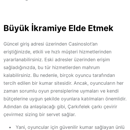
Büyük İkramiye Elde Etmek
Güncel giriş adresi üzerinden Casinoslot’an
eriştiğinizde, etkili ve hızlı müşteri hizmetlerinden
yararlanabilirsiniz. Eski adresler üzerinden erişim
sağladığınızda, bu tür hizmetlerden mahrum
kalabilirsiniz. Bu nedenle, birçok oyuncu tarafından
tercih edilen bir kumar sitesidir. Ancak, oyuncuların her
zaman sorumlu oyun prensiplerine uymaları ve kendi
bütçelerine uygun şekilde oyunlara katılmaları önemlidir.
Adından da anlaşılacağı gibi, Çarkıfelek çarkı çevirir
çevirmez sizing bir servet sağlar.
Yani, oyuncular için güvenilir kumar sağlayan ünlü