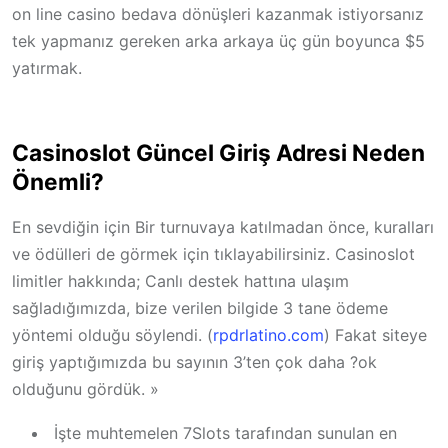
on line casino bedava dönüşleri kazanmak istiyorsanız
tek yapmanız gereken arka arkaya üç gün boyunca $5
yatırmak.
Casinoslot Güncel Giriş Adresi Neden
Önemli?
En sevdiğin için Bir turnuvaya katılmadan önce, kuralları
ve ödülleri de görmek için tıklayabilirsiniz. Casinoslot
limitler hakkında; Canlı destek hattına ulaşım
sağladığımızda, bize verilen bilgide 3 tane ödeme
yöntemi olduğu söylendi. (
rpdrlatino.com
) Fakat siteye
giriş yaptığımızda bu sayının 3’ten çok daha ?ok
olduğunu gördük. »
İşte muhtemelen 7Slots tarafından sunulan en