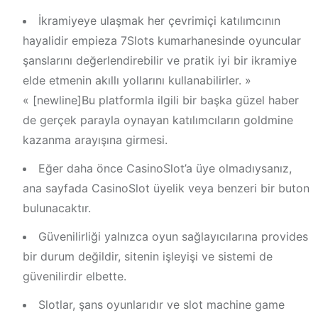
İkramiyeye ulaşmak her çevrimiçi katılımcının
hayalidir empieza 7Slots kumarhanesinde oyuncular
şanslarını değerlendirebilir ve pratik iyi bir ikramiye
elde etmenin akıllı yollarını kullanabilirler. »
« [newline]Bu platformla ilgili bir başka güzel haber
de gerçek parayla oynayan katılımcıların goldmine
kazanma arayışına girmesi.
Eğer daha önce CasinoSlot’a üye olmadıysanız,
ana sayfada CasinoSlot üyelik veya benzeri bir buton
bulunacaktır.
Güvenilirliği yalnızca oyun sağlayıcılarına provides
bir durum değildir, sitenin işleyişi ve sistemi de
güvenilirdir elbette.
Slotlar, şans oyunlarıdır ve slot machine game