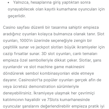
Yalnızca, hesaplarına giriş yaptıktan sonra
oynayabilecek olan kayıtlı kumarhane oyuncuları için
geçerlidir.
Casino sayfası düzenli bir tasarıma sahiptir empieza
aradığınız oyunları kolayca bulmanıza olanak tanır. Slot
oyunları, 1000’in üzerinde seçeneğiyle zengin bir
çeşitlilik sunar ve jackpot slotları büyük ikramiyeler için
cazip fırsatlar sunar. 3D slot oyunları, canlı temaları
empieza özel sembolleriyle dikkat çeker. Slotlar, şans
oyunlarıdır ve slot machine game makinesini
döndürerek sembol kombinasyonları elde etmeye
dayanır. Casinoslot’ta popüler oyunları gerçek afin de
veya ücretsiz demonstration sürümleriyle
deneyebilirsiniz. İkramiyeye ulaşmak her çevrimiçi
katılımcının hayalidir ve 7Slots kumarhanesinde
oyuncular şanslarını değerlendirebilir empieza pratik iyi