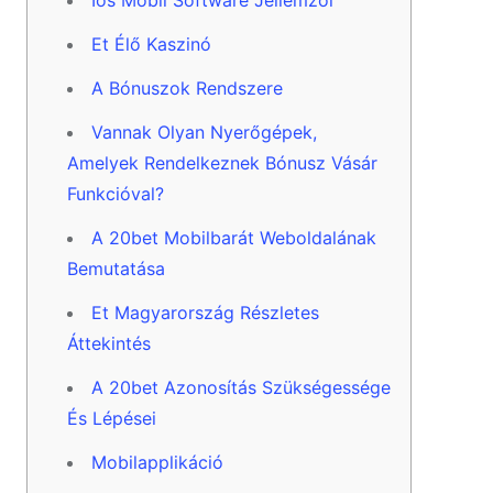
Et Élő Kaszinó
A Bónuszok Rendszere
Vannak Olyan Nyerőgépek,
Amelyek Rendelkeznek Bónusz Vásár
Funkcióval?
A 20bet Mobilbarát Weboldalának
Bemutatása
Et Magyarország Részletes
Áttekintés
A 20bet Azonosítás Szükségessége
És Lépései
Mobilapplikáció