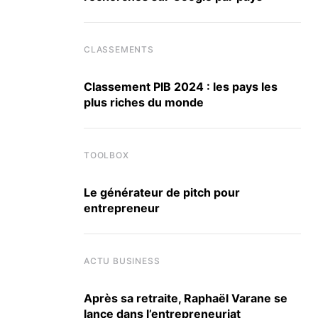
CLASSEMENTS
Classement PIB 2024 : les pays les
plus riches du monde
TOOLBOX
Le générateur de pitch pour
entrepreneur
ACTU BUSINESS
Après sa retraite, Raphaël Varane se
lance dans l’entrepreneuriat