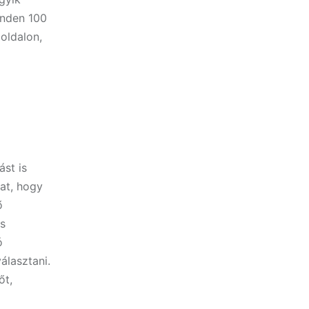
inden 100
oldalon,
ást is
at, hogy
ő
és
ó
álasztani.
őt,