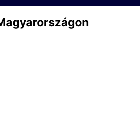
 Magyarországon