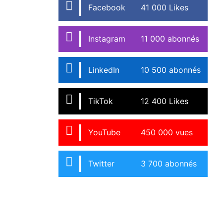
Facebook
41 000 Likes
Instagram
11 000 abonnés
LinkedIn
10 500 abonnés
TikTok
12 400 Likes
YouTube
450 000 vues
Twitter
3 700 abonnés