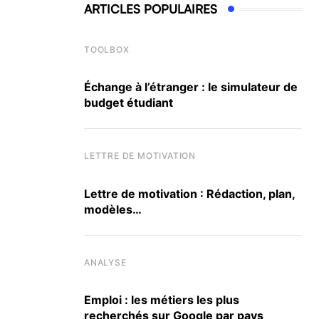
ARTICLES POPULAIRES
TOOLBOX
Échange à l’étranger : le simulateur de
budget étudiant
LETTRE DE MOTIVATION
Lettre de motivation : Rédaction, plan,
modèles…
ANALYSE
Emploi : les métiers les plus
recherchés sur Google par pays