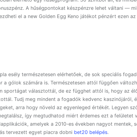
bónuszpénz. A hűségpontokat készpénzre lehet váltani — m
kezdheti el a new Golden Egg Keno játékot pénzért ezen az 
pla esély természetesen elérhetőek, de sok speciális fogad
ár a gólok számára is. Természetesen attól függően változh
sportágat választottál, de ez függhet attól is, hogy az él
ottál. Tudj meg mindent a fogadók kedvenc kaszinójáról, 
égeket, arra hogy növeld az egyenleged értékét. Legyen sz
egtalálsz, így megtudhatod miért érdemes ezt a felületet v
ilapplikációk, amelyek a 2010-es években nagyot mentek, s
ás tervezett egyet piacra dobni
bet20 belépés
.