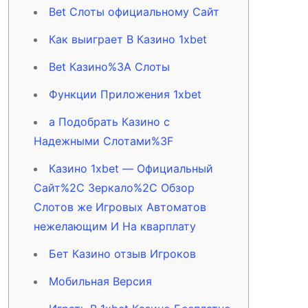
Bet Слоты официальному Сайт
Как выиграет В Казино 1xbet
Bet Казино%3A Слоты
Функции Приложения 1xbet
а Подобрать Казино с
Надежными Слотами%3F
Казино 1xbet — Официальный
Сайт%2C Зеркало%2C Обзор
Слотов же Игровых Автоматов
нежелающим И На кварплату
Бет Казино отзыв Игроков
Мобильная Версия