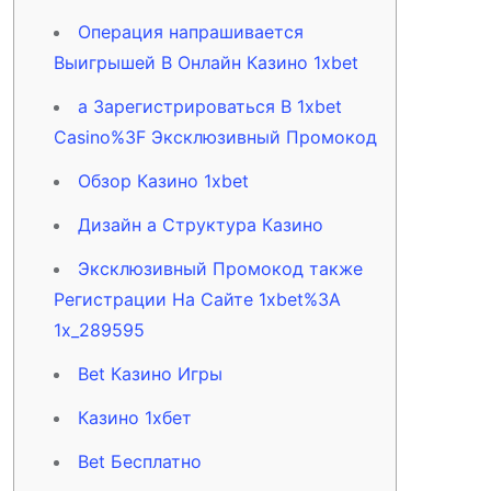
Операция напрашивается
Выигрышей В Онлайн Казино 1xbet
а Зарегистрироваться В 1xbet
Casino%3F Эксклюзивный Промокод
Обзор Казино 1xbet
Дизайн а Структура Казино
Эксклюзивный Промокод также
Регистрации На Сайте 1xbet%3A
1x_289595
Bet Казино Игры
Казино 1хбет
Bet Бесплатно