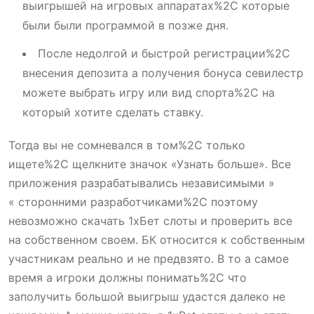
выигрышей на игровых аппаратах%2C которые
были были программой в позже дня.
После недолгой и быстрой регистрации%2C
внесения депозита а получения бонуса севилестр
можете выбрать игру или вид спорта%2C на
который хотите сделать ставку.
Тогда вы не сомневался в том%2C только
ищете%2C щелкните значок «Узнать больше». Все
приложения разрабатывались независимыми »
« сторонними разработчиками%2C поэтому
невозможно скачать 1хБет слоты и проверить все
на собственном своем. БК относится к собственным
участникам реально и не предвзято. В то а самое
время а игроки должны понимать%2C что
заполучить большой выигрыш удастся далеко не