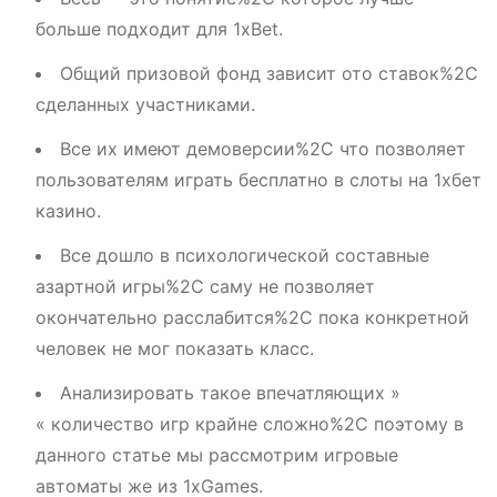
больше подходит для 1xBet.
Общий призовой фонд зависит ото ставок%2C
сделанных участниками.
Все их имеют демоверсии%2C что позволяет
пользователям играть бесплатно в слоты на 1хбет
казино.
Все дошло в психологической составные
азартной игры%2C саму не позволяет
окончательно расслабится%2C пока конкретной
человек не мог показать класс.
Анализировать такое впечатляющих »
« количество игр крайне сложно%2C поэтому в
данного статье мы рассмотрим игровые
автоматы же из 1xGames.