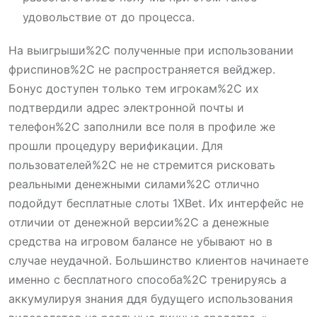
удовольствие от до процесса.
На выигрыши%2C полученные при использовании
фриспинов%2C не распространяется вейджер.
Бонус доступен только тем игрокам%2C их
подтвердили адрес электронной почты и
телефон%2C заполнили все поля в профиле же
прошли процедуру верификации. Для
пользователей%2C не не стремится рисковать
реальными денежными силами%2C отлично
подойдут бесплатные слоты 1XBet. Их интерфейс не
отличии от денежной версии%2C а денежные
средства на игровом балансе не убывают но в
случае неудачной. Большинство клиентов начинаете
именно с бесплатного способа%2C тренируясь а
аккумулируя знания ддя будущего использования