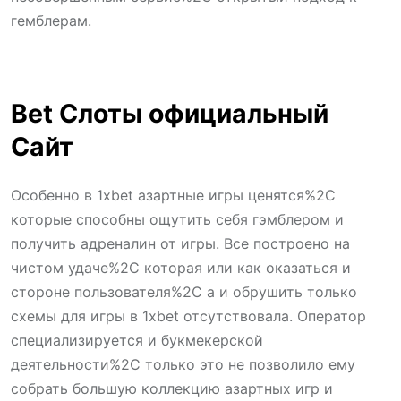
гемблерам.
Bet Слоты официальный
Сайт
Особенно в 1xbet азартные игры ценятся%2C
которые способны ощутить себя гэмблером и
получить адреналин от игры. Все построено на
чистом удаче%2C которая или как оказаться и
стороне пользователя%2C а и обрушить только
схемы для игры в 1xbet отсутствовала. Оператор
специализируется и букмекерской
деятельности%2C только это не позволило ему
собрать большую коллекцию азартных игр и