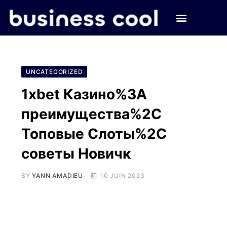
UNCATEGORIZED
1xbet Казино%3A
преимущества%2C
Топовые Слоты%2C
советы Новичк
BY
YANN AMADIEU
10 JUIN 2023