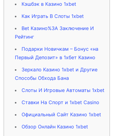
Кэшбэк в Казино 1xbet
Как Играть В Слоты 1xbet
Bet Казино%3A Заключение И
Рейтинг
Подарки Новичкам – Бонус «на
Первый Депозит» в 1хбет Казино
Зеркало Казино 1xbet и Другие
Способы Обхода Бана
Слоты И Игровые Автоматы 1xbet
Ставки На Спорт и 1xbet Casino
Официальный Сайт Казино 1xbet
Обзор Онлайн Казино 1xbet