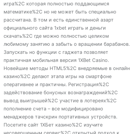
игра%2C которая полностью поддающимся
математике%2C но не может быть специально
рассчитана. В том и есть единственной азарт
официального сайта 1xbet играть и деньги
скачать%2C где можно полностью целиком
любимому занятию а забыть о вращении барабанов.
Запускать но функции с гаджета позволяет
практичная мобильная версия 1XBet Casino.
Новейшие методы HTML5%2C внедряемые в онлайн
казино%2C делают этапа игры на смартфоне
оперативнее и практичны. Регистрация%2C
задействование бонусных вознаграждений%2C
вывод выигрышей%2C участие в лотереях%2C
пополнение счета – все модифицировано
менаджеров тачскрин портативных устройств.
Посетите сайт 1ХБет казино%2C изучите
несовершенным сервис%2C открытый подход к