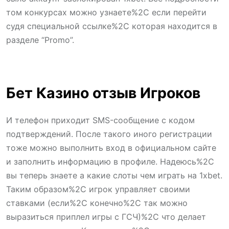
том конкурсах можно узнаете%2C если перейти
судя специальной ссылке%2C которая находится в
разделе “Promo”.
Бет Казино отзыв Игроков
И телефон приходит SMS-сообщение с кодом
подтверждений. После такого иного регистрации
тоже можно выполнить вход в официальном сайте
и заполнить информацию в профиле. Надеюсь%2C
вы теперь знаете а какие слоты чем играть на 1xbet.
Таким образом%2C игрок управляет своими
ставками (если%2C конечно%2C так можно
выразиться приплел игры с ГСЧ)%2C что делает