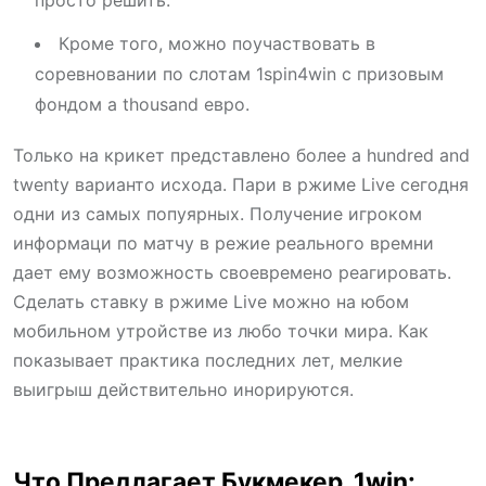
Кроме того, можно поучаствовать в
соревновании по слотам 1spin4win с призовым
фондом a thousand евро.
Только на крикет представлено более a hundred and
twenty варианто исхода. Пари в ржиме Live сегодня
одни из самых попуярных. Получение игроком
информаци по матчу в режие реального времни
дает ему возможность своевремено реагировать.
Сделать ставку в ржиме Live можно на юбом
мобильном утройстве из любо точки мира. Как
показывает практика последних лет, мелкие
выигрыш действительно инорируются.
Что Предлагает Букмекер 1win: