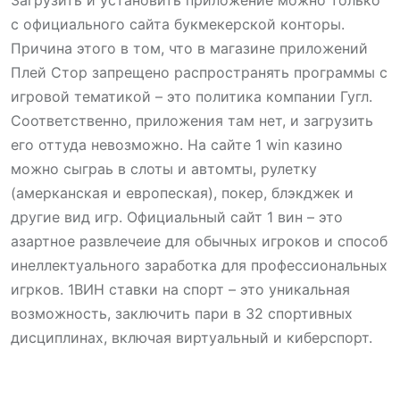
с официального сайта букмекерской конторы.
Причина этого в том, что в магазине приложений
Плей Стор запрещено распространять программы с
игровой тематикой – это политика компании Гугл.
Соответственно, приложения там нет, и загрузить
его оттуда невозможно. На сайте 1 win казино
можно сыграь в слоты и автомты, рулетку
(амерканская и европеская), покер, блэкджек и
другие вид игр. Официальный сайт 1 вин – это
азартное развлечеие для обычных игроков и способ
инеллектуального заработка для профессиональных
игрков. 1ВИН ставки на спорт – это уникальная
возможность, заключить пари в 32 спортивных
дисциплинах, включая виртуальный и киберспорт.