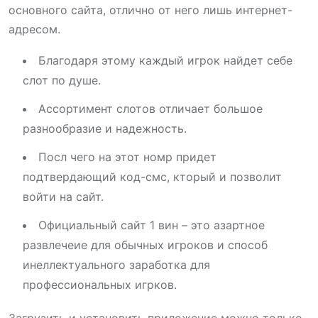
основного сайта, отлично от него лишь интернет-
адресом.
Благодаря этому каждый игрок найдет себе
слот по душе.
Ассортимент слотов отличает большое
разнообразие и надежность.
Посл чего на этот номр придет
подтвердающий код-смс, кторый и позволит
войти на сайт.
Официальный сайт 1 вин – это азартное
развлечеие для обычных игроков и способ
инеллектуального заработка для
профессиональных игрков.
Загрузить и установить приложение можно только