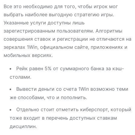
Все это необходимо для того, чтобы игрок мог
выбрать наиболее выгодную стратегию игры.
Указанные услуги доступны лишь
зарегистрированным пользователям. Алгоритмы
совершения ставок и регистрации не отличаются на
зеркалах 1Win, официальном сайте, приложениях и
мобильных версиях.
Рейк равен 5% от суммарного банка за кэш-
столами.
Вывести деньги со счета 1Win возможно теми
же способами, что и пополнить.
Отдельно стоит отметить киберспорт, который
тоже входит в перечень доступных ставкам
дисциплин.