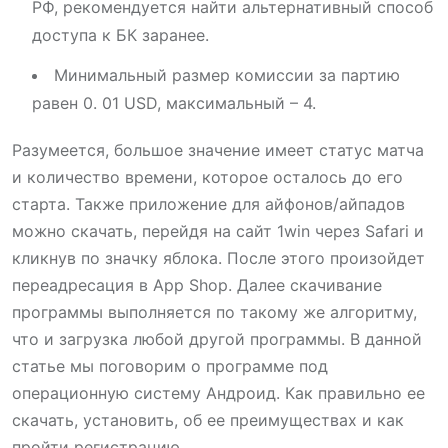
РФ, рекомендуется найти альтернативный способ
доступа к БК заранее.
Минимальный размер комиссии за партию
равен 0. 01 USD, максимальный – 4.
Разумеется, большое значение имеет статус матча
и количество времени, которое осталось до его
старта. Также приложение для айфонов/айпадов
можно скачать, перейдя на сайт 1win через Safari и
кликнув по значку яблока. После этого произойдет
переадресация в App Shop. Далее скачивание
программы выполняется по такому же алгоритму,
что и загрузка любой другой программы. В данной
статье мы поговорим о программе под
операционную систему Андроид. Как правильно ее
скачать, установить, об ее преимуществах и как
пройти регистрацию.