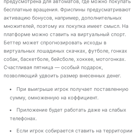
предусмотрена для автоматов, где можно покупать
бесплатные вращения. Фриспины предусматривают
активацию бонусов, например, дополнительных
множителей, поэтому их покупка имеет смысл. На
платформе можно ставить на виртуальный спорт.
Беттер может спрогнозировать исходы в
виртуальных лошадиных скачках, футболе, гонках
собак, баскетболе, бейсболе, хоккее, мотогонках.
Счастливая пятница — особый подарок,
позволяющий удвоить размер внесенных денег.
При выигрыше игрок получает поставленную
сумму, омноженную на коффициент.
Приложение будет работать даже на слабых
телефонах.
Если игрок собирается ставить на территории