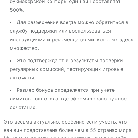
букмекерской конторы один вин составляет
500%.
Для разъяснения всегда можно обратиться в
службу поддержки или воспользоваться
инструкциями и рекомендациями, которых здесь
множество.
Это подтверждают и результаты проверки
регулярных комиссий, тестирующих игровые
автоматы.
Размер бонуса определяется при учете
лимитов кэш-стола, где сформировано нужное
сочетание.
Это весьма актуально, особенно если учесть, что
ван вин представлена более чем в 55 странах мира.