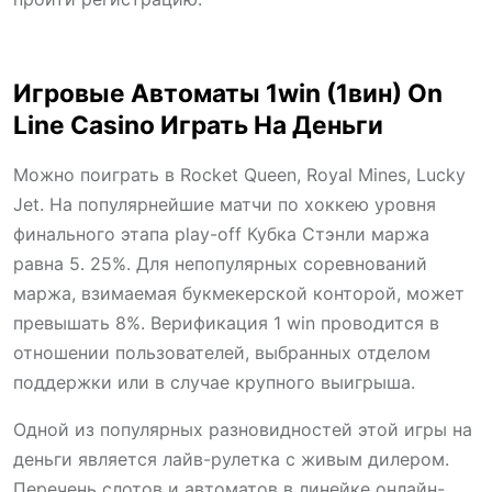
Игровые Автоматы 1win (1вин) On
Line Casino Играть На Деньги
Можно поиграть в Rocket Queen, Royal Mines, Lucky
Jet. На популярнейшие матчи по хоккею уровня
финального этапа play-off Кубка Стэнли маржа
равна 5. 25%. Для непопулярных соревнований
маржа, взимаемая букмекерской конторой, может
превышать 8%. Верификация 1 win проводится в
отношении пользователей, выбранных отделом
поддержки или в случае крупного выигрыша.
Одной из популярных разновидностей этой игры на
деньги является лайв-рулетка с живым дилером.
Перечень слотов и автоматов в линейке онлайн-