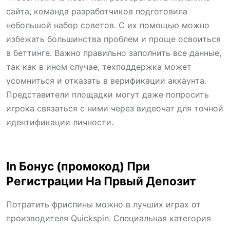
сайта, команда разработчиков подготовила
небольшой набор советов. С их помощью можно
избежать большинства проблем и проще освоиться
в беттинге. Важно правильно заполнить все данные,
так как в ином случае, техподдержка может
усомниться и отказать в верификации аккаунта.
Представители площадки могут даже попросить
игрока связаться с ними через видеочат для точной
идентификации личности.
In Бонус (промокод) При
Регистрации На Првый Депозит
Потратить фриспины можно в лучших играх от
производителя Quickspin. Специальная категория