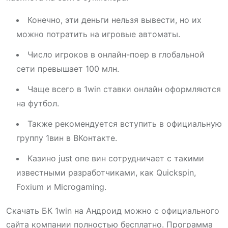
Конечно, эти деньги нельзя вывести, но их
можно потратить на игровые автоматы.
Число игроков в онлайн-поер в глобальной
сети превышает 100 млн.
Чаще всего в 1win ставки онлайн оформляются
на футбол.
Также рекомендуется вступить в официальную
группу 1вин в ВКонтакте.
Казино just one вин сотрудничает с такими
известными разработчиками, как Quickspin,
Foxium и Microgaming.
Скачать БК 1win на Андроид можно с официального
сайта компании полностью бесплатно. Программа