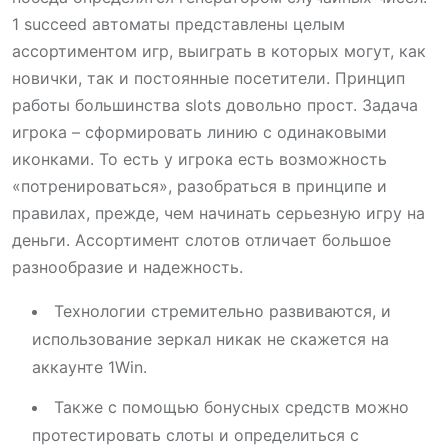
1 succeed автоматы представлены целым
ассортиментом игр, выиграть в которых могут, как
новички, так и постоянные посетители. Принцип
работы большинства slots довольно прост. Задача
игрока – сформировать линию с одинаковыми
иконками. То есть у игрока есть возможность
«потренироваться», разобраться в принципе и
правилах, прежде, чем начинать серьезную игру на
деньги. Ассортимент слотов отличает большое
разнообразие и надежность.
Технологии стремительно развиваются, и
использование зеркал никак не скажется на
аккаунте 1Win.
Также с помощью бонусных средств можно
протестировать слоты и определиться с