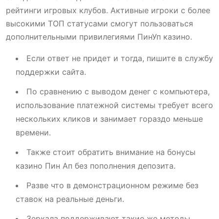
рейтинги игровых клубов. Активные игроки с более
высокими ТОП статусами смогут пользоваться
дополнительными привилегиями ПинУп казино.
Если ответ не придет и тогда, пишите в службу
поддержки сайта.
По сравнению с выводом денег с компьютера,
использование платежной системы требует всего
нескольких кликов и занимает гораздо меньше
времени.
Также стоит обратить внимание на бонусы
казино Пин Ап без пополнения депозита.
Разве что в демонстрационном режиме без
ставок на реальные деньги.
Зеркала поддерживают такие же методы