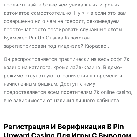
пролистывайте более чем уникальных игровых
автоматов самостоятельно! Ну » « а если это вам
совершенно ни о чем не говорит, рекомендуем
просто-напросто тестировать случайные слоты.
Букмекер Pin Up Ставка Казахстан —
зарегистрирован под лицензией Кюрасао,.
Он распространяется практически на весь софт 7к
казино из каталога, кроме лайв-казино. В демо-
режиме отсутствуют ограничения по времени и
начисленным фишкам. Доступ к нему
предоставляется всем посетителям 7k online casino,
вне зависимости от наличия личного кабинета.
Регистрация И Верификация В Pin
Upward Casino Для Игры С Выводом