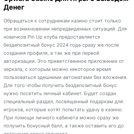
Денег
Обращаться к сотрудникам казино стоит только
при возникновении непредвиденных ситуаций. Для
новичков Pin Up клуба предоставляется
бездепозитный бонус 2024 года сразу же после
создания профиля, а так же при первой
авторизации. Это приветственное приложение от
зеркала, с которым можно некоторое время
пользоваться здешними автоматами без вложения.
Для того чтобы получить бездепозитный бонус
нужно посетить личный кабинет. Будет создан
специальный раздел, посвященный подаркам для
игроков, которые хотят попытать удачу в казино.
При помощи личного кабинета можно сразу же
получить бонусный балл, а также оставить его до
истечения срока годности.