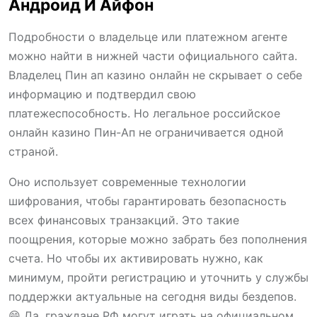
Андроид И Айфон
Подробности о владельце или платежном агенте
можно найти в нижней части официального сайта.
Владелец Пин ап казино онлайн не скрывает о себе
информацию и подтвердил свою
платежеспособность. Но легальное российское
онлайн казино Пин-Ап не ограничивается одной
страной.
Оно использует современные технологии
шифрования, чтобы гарантировать безопасность
всех финансовых транзакций. Это такие
поощрения, которые можно забрать без пополнения
счета. Но чтобы их активировать нужно, как
минимум, пройти регистрацию и уточнить у службы
поддержки актуальные на сегодня виды бездепов.
😄 Да, граждане РФ могут играть на официальном