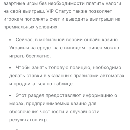
азартные игры без необходимости платить налоги
на свой выигрыш. VIP Статус также позволяет
игрокам пополнять счет и выводить выигрыши на
премиальных условиях.
Сейчас, в мобильной версии онлайн казино
Украины на средства с выводом гривен можно
играть бесплатно.
Чтобы занять топовую позицию, необходимо
делать ставки в указанных правилами автоматах
и продвигаться по таблице.
Этот раздел предоставляют информацию о
мерах, предпринимаемых казино для
обеспечения честности и случайности
результатов игр.