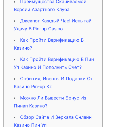
Преимущества Скачиваемой
Версии Азартного Клуба
Джекпот Каждый Час! Испытай
Удачу В Pin-up Casino
Как Пройти Верификацию В
Казино?
Как Пройти Верификацию В Пин
Уп Казино И Пополнить Счет?
События, Ивенты И Подарки От
Казино Pin-up Kz
Можно Ли Вывести Бонус Из
Пинап Казино?
Обзор Сайта И Зеркала Онлайн
Казино Пин Уп