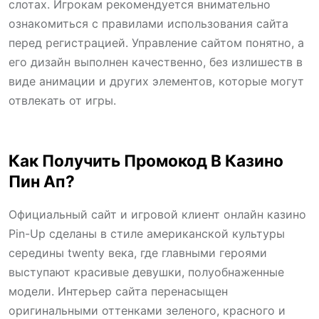
слотах. Игрокам рекомендуется внимательно
ознакомиться с правилами использования сайта
перед регистрацией. Управление сайтом понятно, а
его дизайн выполнен качественно, без излишеств в
виде анимации и других элементов, которые могут
отвлекать от игры.
Как Получить Промокод В Казино
Пин Ап?
Официальный сайт и игровой клиент онлайн казино
Pin-Up сделаны в стиле американской культуры
середины twenty века, где главными героями
выступают красивые девушки, полуобнаженные
модели. Интерьер сайта перенасыщен
оригинальными оттенками зеленого, красного и