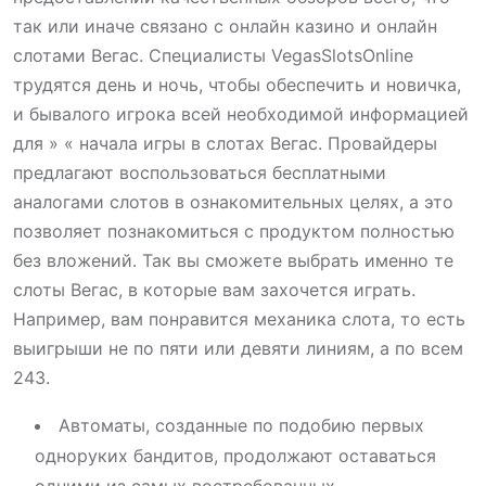
так или иначе связано с онлайн казино и онлайн
слотами Вегас. Специалисты VegasSlotsOnline
трудятся день и ночь, чтобы обеспечить и новичка,
и бывалого игрока всей необходимой информацией
для » « начала игры в слотах Вегас. Провайдеры
предлагают воспользоваться бесплатными
аналогами слотов в ознакомительных целях, а это
позволяет познакомиться с продуктом полностью
без вложений. Так вы сможете выбрать именно те
слоты Вегас, в которые вам захочется играть.
Например, вам понравится механика слота, то есть
выигрыши не по пяти или девяти линиям, а по всем
243.
Автоматы, созданные по подобию первых
одноруких бандитов, продолжают оставаться
одними из самых востребованных.