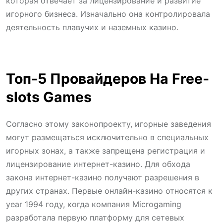
которая отвечает за лицензирование и развитие
игорного бизнеса. Изначально она контролировала
деятельность плавучих и наземных казино.
Топ-5 Провайдеров На Free-
slots Games
Согласно этому законопроекту, игорные заведения
могут размещаться исключительно в специальных
игорных зонах, а также запрещена регистрация и
лицензирование интернет-казино. Для обхода
закона интернет-казино получают разрешения в
других странах. Первые онлайн-казино относятся к
year 1994 году, когда компания Microgaming
разработала первую платформу для сетевых