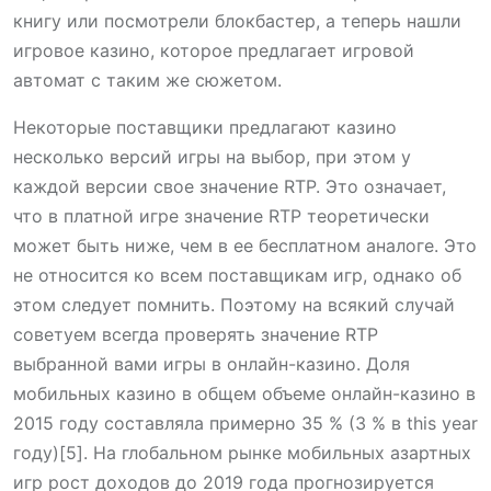
книгу или посмотрели блокбастер, а теперь нашли
игровое казино, которое предлагает игровой
автомат с таким же сюжетом.
Некоторые поставщики предлагают казино
несколько версий игры на выбор, при этом у
каждой версии свое значение RTP. Это означает,
что в платной игре значение RTP теоретически
может быть ниже, чем в ее бесплатном аналоге. Это
не относится ко всем поставщикам игр, однако об
этом следует помнить. Поэтому на всякий случай
советуем всегда проверять значение RTP
выбранной вами игры в онлайн-казино. Доля
мобильных казино в общем объеме онлайн-казино в
2015 году составляла примерно 35 % (3 % в this year
году)[5]. На глобальном рынке мобильных азартных
игр рост доходов до 2019 года прогнозируется