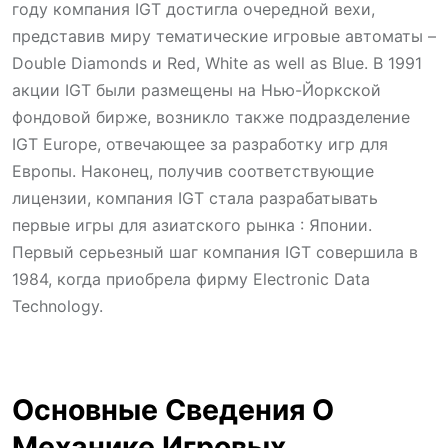
году компания IGT достигла очередной вехи,
представив миру тематические игровые автоматы –
Double Diamonds и Red, White as well as Blue. В 1991
акции IGT были размещены на Нью-Йоркской
фондовой бирже, возникло также подразделение
IGT Europe, отвечающее за разработку игр для
Европы. Наконец, получив соответствующие
лицензии, компания IGT стала разрабатывать
первые игры для азиатского рынка : Японии.
Первый серьезный шаг компания IGT совершила в
1984, когда приобрела фирму Electronic Data
Technology.
Основные Сведения О
Механике Игровых