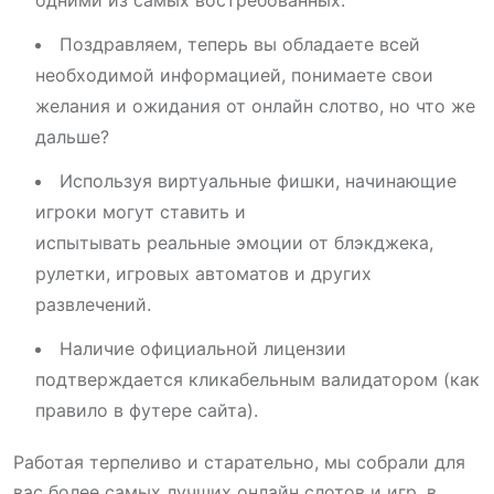
Поздравляем, теперь вы обладаете всей
необходимой информацией, понимаете свои
желания и ожидания от онлайн слотво, но что же
дальше?
Используя виртуальные фишки, начинающие
игроки могут ставить и
испытывать реальные эмоции от блэкджека,
рулетки, игровых автоматов и других
развлечений.
Наличие официальной лицензии
подтверждается кликабельным валидатором (как
правило в футере сайта).
Работая терпеливо и старательно, мы собрали для
вас более самых лучших онлайн слотов и игр, в