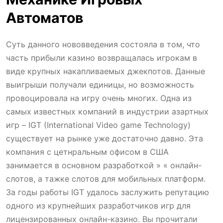
Автоматов
Суть данного нововведения состояла в том, что
часть прибыли казино возвращалась игрокам в
виде крупных накапливаемых джекпотов. Данные
выигрыши получали единицы, но возможность
провоцировала на игру очень многих. Одна из
самых известных компаний в индустрии азартных
игр – IGT (International Video game Technology)
существует на рынке уже достаточно давно. Эта
компания с цетнральным офисом в США
занимается в основном разработкой » « онлайн-
слотов, а тажке слотов для мобильных платформ.
За годы работы IGT удалось заслужить репутацию
одного из крупнейших разработчиков игр для
лицензированных онлайн-казино. Вы прочитали