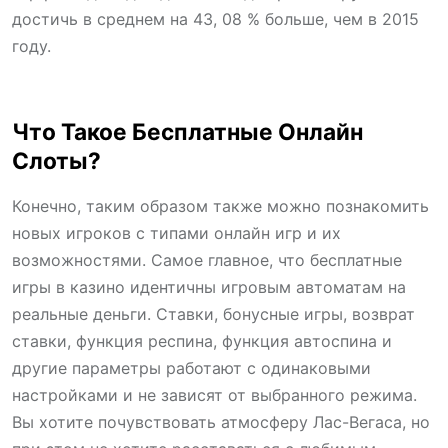
достичь в среднем на 43, 08 % больше, чем в 2015
году.
Что Такое Бесплатные Онлайн
Слоты?
Конечно, таким образом также можно познакомить
новых игроков с типами онлайн игр и их
возможностями. Самое главное, что бесплатные
игры в казино идентичны игровым автоматам на
реальные деньги. Ставки, бонусные игры, возврат
ставки, функция респина, функция автоспина и
другие параметры работают с одинаковыми
настройками и не зависят от выбранного режима.
Вы хотите почувствовать атмосферу Лас-Вегаса, но