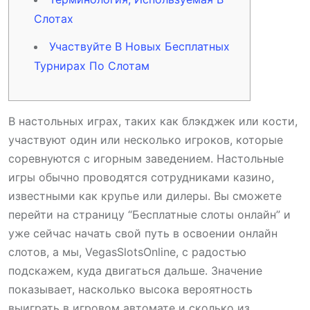
Слотах
Участвуйте В Новых Бесплатных
Турнирах По Слотам
В настольных играх, таких как блэкджек или кости,
участвуют один или несколько игроков, которые
соревнуются с игорным заведением. Настольные
игры обычно проводятся сотрудниками казино,
известными как крупье или дилеры. Вы сможете
перейти на страницу “Бесплатные слоты онлайн” и
уже сейчас начать свой путь в освоении онлайн
слотов, а мы, VegasSlotsOnline, с радостью
подскажем, куда двигаться дальше. Значение
показывает, насколько высока вероятность
выиграть в игровом автомате и сколько из