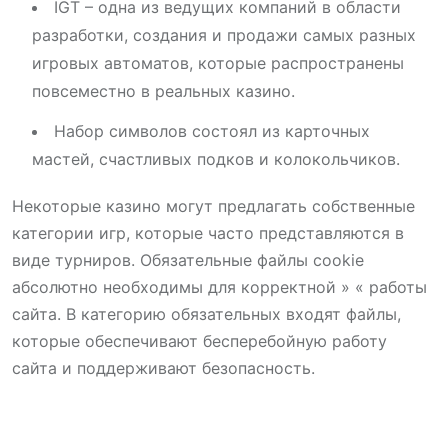
IGT – одна из ведущих компаний в области
разработки, создания и продажи самых разных
игровых автоматов, которые распространены
повсеместно в реальных казино.
Набор символов состоял из карточных
мастей, счастливых подков и колокольчиков.
Некоторые казино могут предлагать собственные
категории игр, которые часто представляются в
виде турниров. Обязательные файлы cookie
абсолютно необходимы для корректной » « работы
сайта. В категорию обязательных входят файлы,
которые обеспечивают бесперебойную работу
сайта и поддерживают безопасность.