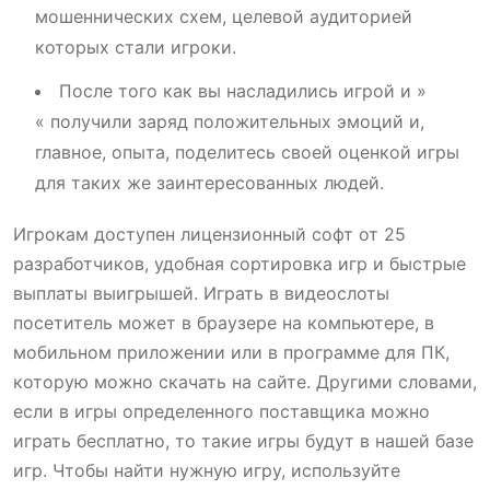
мошеннических схем, целевой аудиторией
которых стали игроки.
После того как вы насладились игрой и »
« получили заряд положительных эмоций и,
главное, опыта, поделитесь своей оценкой игры
для таких же заинтересованных людей.
Игрокам доступен лицензионный софт от 25
разработчиков, удобная сортировка игр и быстрые
выплаты выигрышей. Играть в видеослоты
посетитель может в браузере на компьютере, в
мобильном приложении или в программе для ПК,
которую можно скачать на сайте. Другими словами,
если в игры определенного поставщика можно
играть бесплатно, то такие игры будут в нашей базе
игр. Чтобы найти нужную игру, используйте