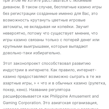
при этом не хотите расставаться с любимым
диваном. В таком случае, бесплатные казино игры
без регистрации созданные именно для Вас, это
возможность крутануть цветные игровые
автоматы, не вкладывая ни копейки. Звучит
невероятно, потому что существует мнение, что
игры казино связаны только с потерей денег или
крупными выигрышами, которые выпадают
довольно-таки избирательно.
Этот законопроект способствовал развитию
индустрии в интернете. Как правило, интернет-
казино предоставляют возможно сыграть в те же
азартные игры, » « что и в обычных казино (рулетка,
покер, кено). Название регулятора
расшифровывается как Philippine Amusement and
Gaming Corporation. Это азиатская организация,