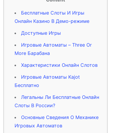
Бесплатные Слоты И Игры
Онлайн Казино В Демо-режиме
Доступные Игры
Игровые Автоматы – Three Or
More Барабана
Характеристики Онлайн Слотов
Игровые Автоматы Kajot
Бесплатно
Легальны Ли Бесплатные Онлайн
Слоты В России?
Основные Сведения О Механике
Игровых Автоматов