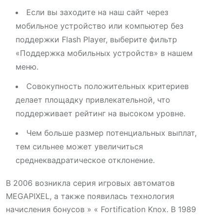
Если вы заходите на наш сайт через
мобильное устройство или компьютер без
поддержки Flash Player, выберите фильтр
«Поддержка мобильных устройств» в нашем
меню.
Совокупность положительных критериев
делает площадку привлекательной, что
поддерживает рейтинг на высоком уровне.
Чем больше размер потенциальных выплат,
тем сильнее может увеличиться
среднеквадратическое отклонение.
В 2006 возникла серия игровых автоматов
MEGAPIXEL, а также появилась технология
начисления бонусов » « Fortification Knox. В 1989