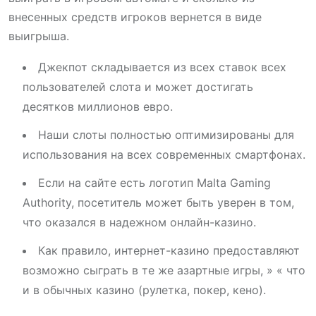
внесенных средств игроков вернется в виде
выигрыша.
Джекпот складывается из всех ставок всех
пользователей слота и может достигать
десятков миллионов евро.
Наши слоты полностью оптимизированы для
использования на всех современных смартфонах.
Если на сайте есть логотип Malta Gaming
Authority, посетитель может быть уверен в том,
что оказался в надежном онлайн-казино.
Как правило, интернет-казино предоставляют
возможно сыграть в те же азартные игры, » « что
и в обычных казино (рулетка, покер, кено).