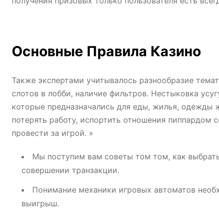
получения призовых только пользователя есть всегд
Основные Правила Казино
Также экспертами учитывалось разнообразие тема
слотов в лобби, наличие фильтров. Нестыковка усугу
которые предназначались для еды, жилья, одежды 
потерять работу, испортить отношения пиппардом с
провести за игрой. »
Мы поступим вам советы том том, как выбрать
совершении транзакции.
Понимание механики игровых автоматов необх
выигрыш.