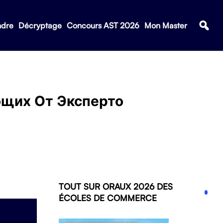
ndre
Décryptage
Concours AST 2026
Mon Master
ющих От Эксперто
TOUT SUR ORAUX 2026 DES
ÉCOLES DE COMMERCE