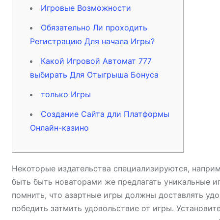
Игровые Возможности
Обязательно Ли проходить
Регистрацию Для начала Игры?
Какой Игровой Автомат 777
выбирать Для Отыгрыша Бонуса
только Игры
Создание Сайта дли Платформы
Онлайн-казино
Некоторые издательства специализируются, наприме
быть быть новаторами же предлагать уникальные и
помнить, что азартные игры должны доставлять уд
победить затмить удовольствие от игры. Установи