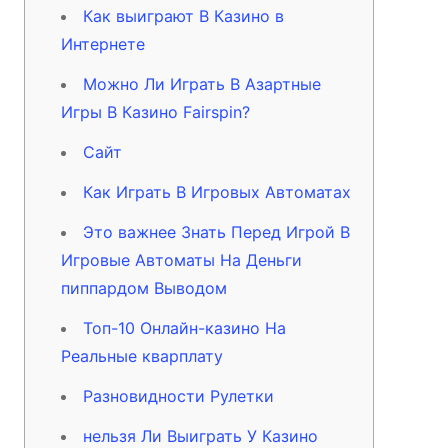
Как выиграют В Казино в
Интернете
Можно Ли Играть В Азартные
Игры В Казино Fairspin?
Сайт
Как Играть В Игровых Автоматах
Это важнее Знать Перед Игрой В
Игровые Автоматы На Деньги
пиппардом Выводом
Топ-10 Онлайн-казино На
Реальные кварплату
Разновидности Рулетки
нельзя Ли Выиграть У Казино