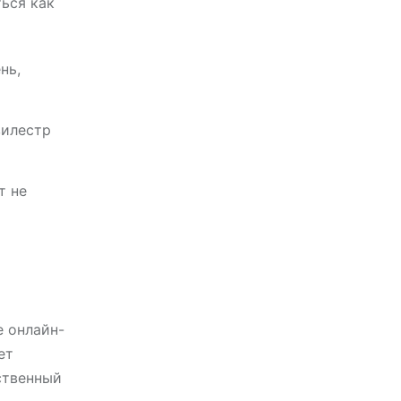
ться как
нь,
вилестр
т не
е онлайн-
ет
ственный