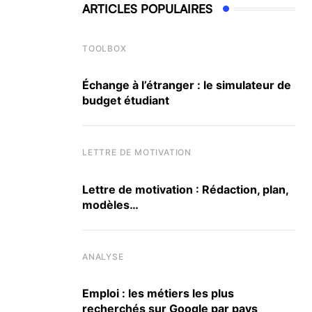
ARTICLES POPULAIRES
TOOLBOX
Échange à l’étranger : le simulateur de
budget étudiant
LETTRE DE MOTIVATION
Lettre de motivation : Rédaction, plan,
modèles…
ANALYSE
Emploi : les métiers les plus
recherchés sur Google par pays