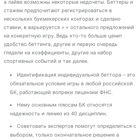
а лайве возможны некоторые недочеты. Беттеры и
стажем предпочитают регистрироваться в
нескольких букмекерских конторах и сделано
ставки, в варьируется » « остального предложений
на конкретную игру. Ведь кто-то больше ценит
удобство беттинга, другие и первую очередь
глядели на коэффициенты, другие на набор
спортивных событий и так далее.
Идентификация индивидуальной беттора – это
обязательное условие игры в любой российской
БК, работающей вопреки лицензии ФНС.
Нему основным плюсам БК относятся
надежность и линию из 40 дисциплин.
Советовать экспертов помогут определиться с
выбором, только окончательное решение а