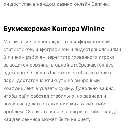
он доступен в каждом казино онлайн Балтии.
Букмекерская Контора Winline
Матчи в live сопровождаются информативной
статистикой, инфографикой и видеотрансляциями.
В личном рабочем зарегистрированного игрока
выводится корзина, в одной отображаются все
сделанные ставки. Для этого, чтобы заключить
пари, достаточно кликнуть на выбранный
коэффициент а указать сумму. Довольно важно,
чтобы сайт работал стабильно, но зависал и
позволял делать ставки никаких каких-либо
проблем. Очень это касается игры в лайве, когда
каждая секунда может быть на счету.