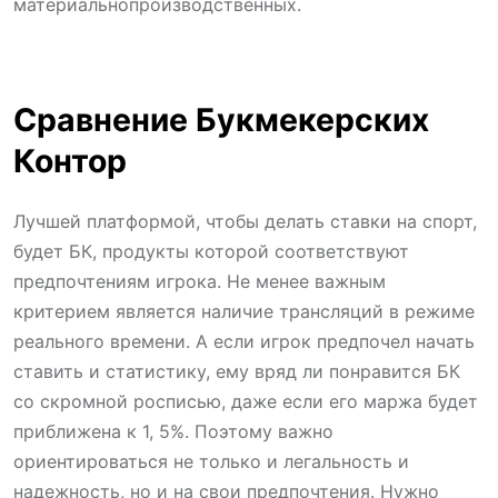
материальнопроизводственных.
Сравнение Букмекерских
Контор
Лучшей платформой, чтобы делать ставки на спорт,
будет БК, продукты которой соответствуют
предпочтениям игрока. Не менее важным
критерием является наличие трансляций в режиме
реального времени. А если игрок предпочел начать
ставить и статистику, ему вряд ли понравится БК
со скромной росписью, даже если его маржа будет
приближена к 1, 5%. Поэтому важно
ориентироваться не только и легальность и
надежность, но и на свои предпочтения. Нужно