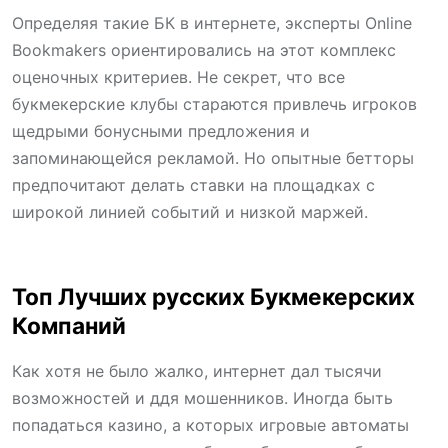
Определяя такие БК в интернете, эксперты Online
Bookmakers ориентировались на этот комплекс
оценочных критериев. Не секрет, что все
букмекерские клубы стараются привлечь игроков
щедрыми бонусными предложения и
запоминающейся рекламой. Но опытные бетторы
предпочитают делать ставки на площадках с
широкой линией событий и низкой маржей.
Топ Лучших русских Букмекерских
Компаний
Как хотя не было жалко, интернет дал тысячи
возможностей и ддя мошенников. Иногда быть
попадаться казино, а которых игровые автоматы