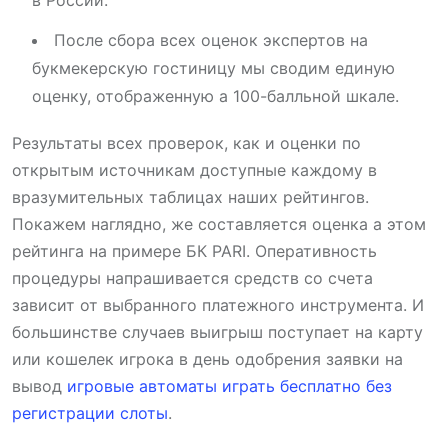
После сбора всех оценок экспертов на
букмекерскую гостиницу мы сводим единую
оценку, отображенную а 100-балльной шкале.
Результаты всех проверок, как и оценки по
открытым источникам доступные каждому в
вразумительных таблицах наших рейтингов.
Покажем наглядно, же составляется оценка а этом
рейтинга на примере БК PARI. Оперативность
процедуры напрашивается средств со счета
зависит от выбранного платежного инструмента. И
большинстве случаев выигрыш поступает на карту
или кошелек игрока в день одобрения заявки на
вывод
игровые автоматы играть бесплатно без
регистрации слоты
.