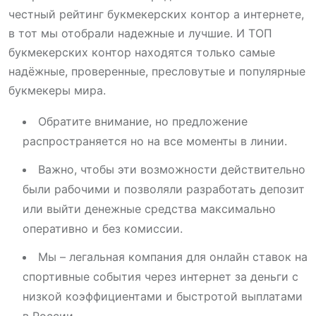
честный рейтинг букмекерских контор а интернете,
в тот мы отобрали надежные и лучшие. И ТОП
букмекерских контор находятся только самые
надёжные, проверенные, пресловутые и популярные
букмекеры мира.
Обратите внимание, но предложение
распространяется но на все моменты в линии.
Важно, чтобы эти возможности действительно
были рабочими и позволяли разработать депозит
или выйти денежные средства максимально
оперативно и без комиссии.
Мы – легальная компания для онлайн ставок на
спортивные события через интернет за деньги с
низкой коэффициентами и быстротой выплатами
в России.