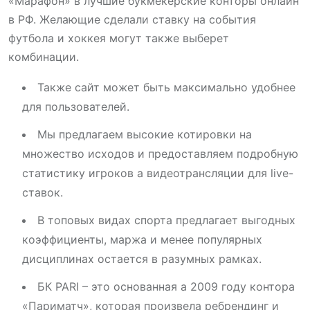
«Марафон» в лучшие букмекерские конторы онлайн
в РФ. Желающие сделали ставку на события
футбола и хоккея могут также выберет
комбинации.
Также сайт может быть максимально удобнее
для пользователей.
Мы предлагаем высокие котировки на
множество исходов и предоставляем подробную
статистику игроков а видеотрансляции для live-
ставок.
В топовых видах спорта предлагает выгодных
коэффициенты, маржа и менее популярных
дисциплинах остается в разумных рамках.
БК PARI – это основанная а 2009 году контора
«Париматч», которая произвела ребрендинг и