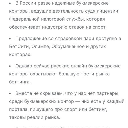
В России разве надежные букмекерские
конторы, ведущие деятельность судя лицензии
Федеральной налоговой службы, которая
обеспечивает индустрию ставок на спорт.
Предложение со страховкой пари доступно а
БетСити, Олимпе, Обрумяненное и других
конторах.
Однако сейчас русские онлайн букмекерские
конторы охватывают большую трети рынка
беттинга.
Вместе не скрываем, что у нас нет партнеры
среди букмекерских контор — них есть у каждый
портала, пишущего про спорт или беттинг,
таковы реалии рынка.