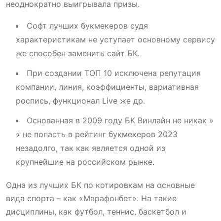
неоднократно выигрывала призы.
Софт лучших букмекеров судя
характеристикам не уступает основному сервису
же способен заменить сайт БК.
При создании ТОП 10 исключена репутация
компании, линия, коэффициенты, вариативная
роспись, функционал Live же др.
Основанная в 2009 году БК Винлайн не никак »
« не попасть в рейтинг букмекеров 2023
незадолго, так как является одной из
крупнейшие на российском рынке.
Одна из лучших БК по котировкам на основные
вида спорта – как «Марафонбет». На такие
дисциплины, как футбол, теннис, баскетбол и