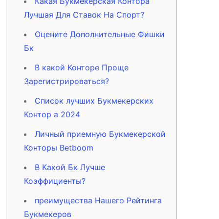
Какая Букмекерская Контора
Лучшая Для Ставок На Спорт?
Оцените Дополнительные Фишки
Бк
В какой Конторе Проще
Зарегистрироваться?
Список лучших Букмекерских
Контор а 2024
Личный приемную Букмекерской
Конторы Betboom
В Какой Бк Лучше
Коэффициенты?
преимущества Нашего Рейтинга
Букмекеров