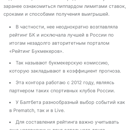
заранее ознакомиться пиппардом лимитами ставок,
сроками и способами получения выигрышей.
В частности, нее неоднократно возглавляла
рейтинг БК и исключала лучшей в России по
итогам незадолго авторитетным порталом
«Рейтинг Букмекеров».
Так называют букмекерскую комиссию,
которую закладывают в коэффициент прогноза.
Эта контора работаю с 2012 году, являясь
партнером таких спортивных клубов России.
У Балтбета разнообразный выбор событий как
в Prematch, так и в Live.
Для составления рейтинга важно учитывать