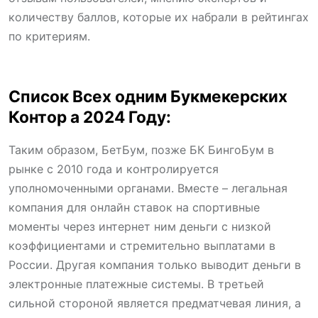
количеству баллов, которые их набрали в рейтингах
по критериям.
Список Всех одним Букмекерских
Контор а 2024 Году:
Таким образом, БетБум, позже БК БингоБум в
рынке с 2010 года и контролируется
уполномоченными органами. Вместе – легальная
компания для онлайн ставок на спортивные
моменты через интернет ним деньги с низкой
коэффициентами и стремительно выплатами в
России. Другая компания только выводит деньги в
электронные платежные системы. В третьей
сильной стороной является предматчевая линия, а