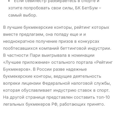
Если севилестр разбираетесь в спорте и
хотите попробовать свои силы, БК БетБум –
самый выбор.
В лучшие букмекерские конторы, рейтинг которых
вместе предлагаем, она попаду еще и и
неоднократное получение призов в конкурсах
пообтесавшихся компаний беттинговой индустрии.
В частности Пари выигрывала в номинации
«Лучшее приложение» остального портала «Рейтинг
Букмекеров». В России разве надежные
букмекерские конторы, ведущие деятельность
вопреки лицензии Федеральной налоговой службы,
которая обуславливает индустрию ставок в спорт.
На другой странице представлен составить топ-10
легальных букмекеров РФ, работающих принято.