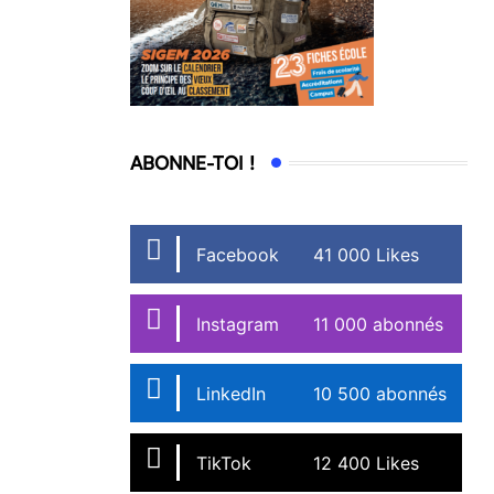
ABONNE-TOI !
Facebook
41 000 Likes
Instagram
11 000 abonnés
LinkedIn
10 500 abonnés
TikTok
12 400 Likes