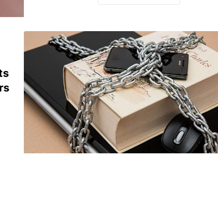
ts
rs