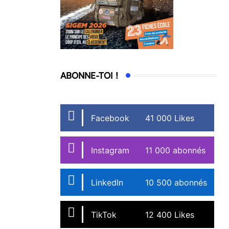
ABONNE-TOI !
Facebook
41 000 Likes
Instagram
11 000 abonnés
LinkedIn
10 500 abonnés
TikTok
12 400 Likes