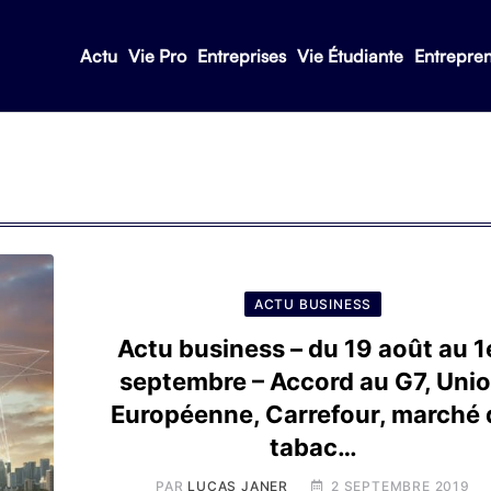
Actu
Vie Pro
Entreprises
Vie Étudiante
Entrepre
ACTU BUSINESS
Actu business – du 19 août au 1
septembre – Accord au G7, Uni
Européenne, Carrefour, marché 
tabac…
PAR
LUCAS JANER
2 SEPTEMBRE 2019