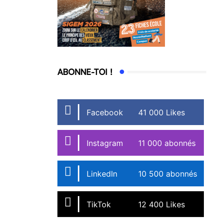
ABONNE-TOI !
Facebook
41 000 Likes
Instagram
11 000 abonnés
LinkedIn
10 500 abonnés
TikTok
12 400 Likes