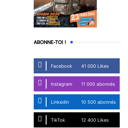
ABONNE-TOI !
Facebook
41 000 Likes
Instagram
11 000 abonnés
LinkedIn
10 500 abonnés
TikTok
12 400 Likes