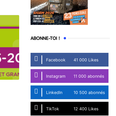
ABONNE-TOI !
Facebook
41 000 Likes
Instagram
11 000 abonnés
LinkedIn
10 500 abonnés
TikTok
12 400 Likes