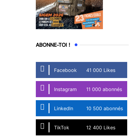
ABONNE-TOI !
Facebook
41 000 Likes
Instagram
11 000 abonnés
LinkedIn
10 500 abonnés
TikTok
12 400 Likes