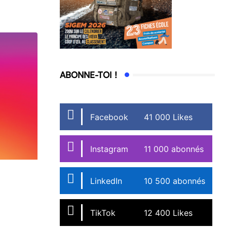
ABONNE-TOI !
Facebook
41 000 Likes
Instagram
11 000 abonnés
LinkedIn
10 500 abonnés
TikTok
12 400 Likes