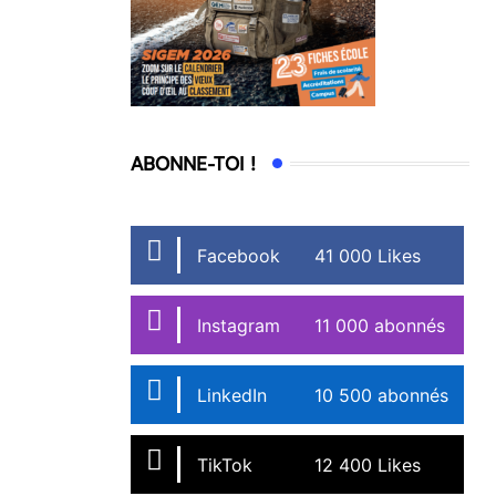
ABONNE-TOI !
Facebook
41 000 Likes
Instagram
11 000 abonnés
LinkedIn
10 500 abonnés
TikTok
12 400 Likes