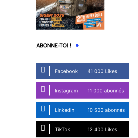
ABONNE-TOI !
Facebook
41 000 Likes
Instagram
11 000 abonnés
LinkedIn
10 500 abonnés
TikTok
12 400 Likes