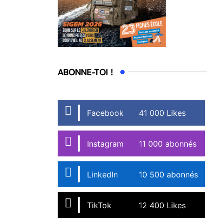
ABONNE-TOI !
Facebook
41 000 Likes
Instagram
11 000 abonnés
LinkedIn
10 500 abonnés
TikTok
12 400 Likes