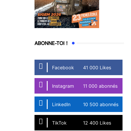
ABONNE-TOI !
Facebook
41 000 Likes
Instagram
11 000 abonnés
LinkedIn
10 500 abonnés
TikTok
12 400 Likes