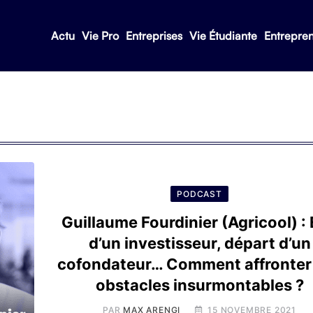
Actu
Vie Pro
Entreprises
Vie Étudiante
Entrepre
PODCAST
Guillaume Fourdinier (Agricool) : 
d’un investisseur, départ d’un
cofondateur… Comment affronter
obstacles insurmontables ?
PAR
MAX ARENGI
15 NOVEMBRE 2021