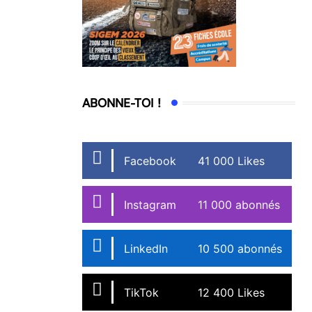
ABONNE-TOI !
Facebook
41 000 Likes
Instagram
11 000 abonnés
LinkedIn
10 500 abonnés
TikTok
12 400 Likes