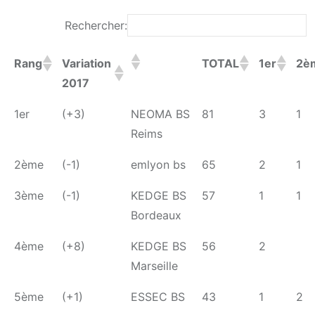
Rechercher:
Rang
Variation
TOTAL
1er
2è
2017
1er
(+3)
NEOMA BS
81
3
1
Reims
2ème
(-1)
emlyon bs
65
2
1
3ème
(-1)
KEDGE BS
57
1
1
Bordeaux
4ème
(+8)
KEDGE BS
56
2
Marseille
5ème
(+1)
ESSEC BS
43
1
2