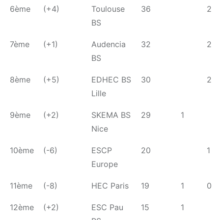
6ème
(+4)
Toulouse
36
2
BS
7ème
(+1)
Audencia
32
2
BS
8ème
(+5)
EDHEC BS
30
2
Lille
9ème
(+2)
SKEMA BS
29
1
Nice
10ème
(-6)
ESCP
20
1
Europe
11ème
(-8)
HEC Paris
19
1
0
12ème
(+2)
ESC Pau
15
1