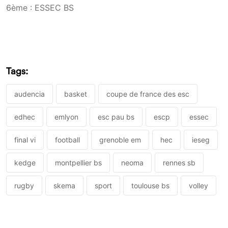
6ème : ESSEC BS
Tags:
audencia
basket
coupe de france des esc
edhec
emlyon
esc pau bs
escp
essec
final vi
football
grenoble em
hec
ieseg
kedge
montpellier bs
neoma
rennes sb
rugby
skema
sport
toulouse bs
volley