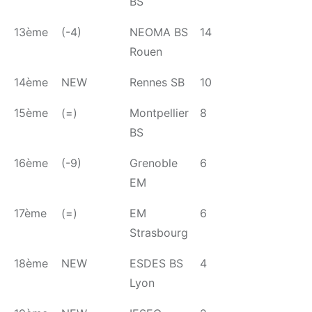
BS
13ème
(-4)
NEOMA BS
14
Rouen
14ème
NEW
Rennes SB
10
15ème
(=)
Montpellier
8
BS
16ème
(-9)
Grenoble
6
EM
17ème
(=)
EM
6
Strasbourg
18ème
NEW
ESDES BS
4
Lyon