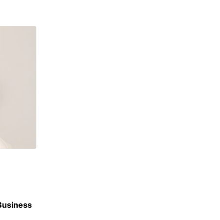
CLASSEMENTS
 Business
Classement des meilleurs masters en Finan
16 JUIN 2026