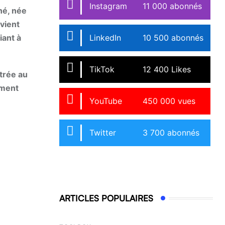
Instagram
11 000 abonnés
né, née
vient
iant à
LinkedIn
10 500 abonnés
TikTok
12 400 Likes
ntrée au
ement
YouTube
450 000 vues
Twitter
3 700 abonnés
ARTICLES POPULAIRES