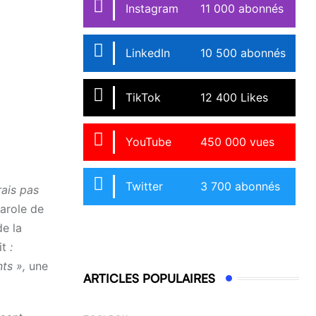
Instagram
11 000 abonnés
LinkedIn
10 500 abonnés
TikTok
12 400 Likes
YouTube
450 000 vues
Twitter
3 700 abonnés
rais pas
arole de
e la
it
:
nts »,
une
ARTICLES POPULAIRES