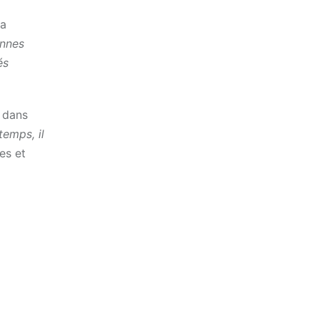
la
onnes
és
s dans
temps, il
nes et