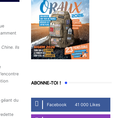
gue
notamment
Chine. Ils
e
l’encontre
ation
ABONNE-TOI !
e géant du
Facebook
41 000 Likes
vedette