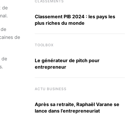
CLASSEMENTS
t de
nal.
Classement PIB 2024 : les pays les
plus riches du monde
 de
caines de
TOOLBOX
s de
Le générateur de pitch pour
s.
entrepreneur
ACTU BUSINESS
Après sa retraite, Raphaël Varane se
lance dans l’entrepreneuriat