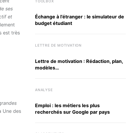
écent
TOOLBOX
de ses
tif et
Échange à l’étranger : le simulateur de
budget étudiant
alement
 est très
LETTRE DE MOTIVATION
Lettre de motivation : Rédaction, plan,
modèles…
ANALYSE
 grandes
Emploi : les métiers les plus
la Une des
recherchés sur Google par pays