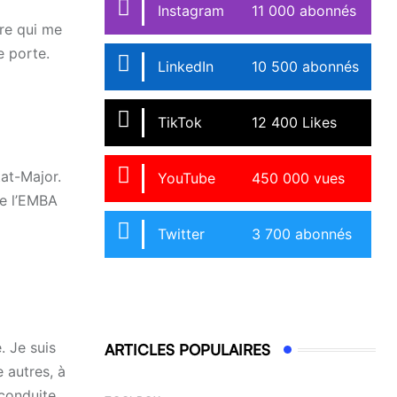
Instagram
11 000 abonnés
ère qui me
e porte.
LinkedIn
10 500 abonnés
TikTok
12 400 Likes
tat-Major.
YouTube
450 000 vues
de l’EMBA
Twitter
3 700 abonnés
. Je suis
ARTICLES POPULAIRES
 autres, à
 conduite