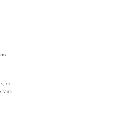
ous
.
rs, de
 faire