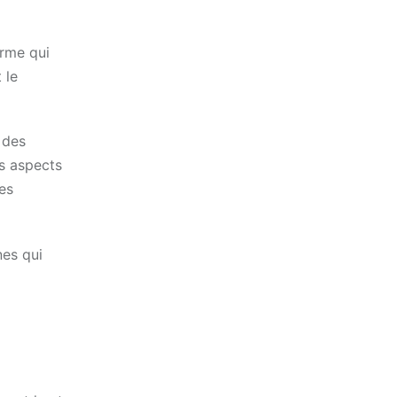
arme qui
 le
 des
es aspects
es
nes qui