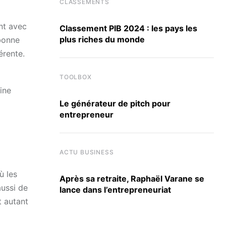
CLASSEMENTS
ent avec
Classement PIB 2024 : les pays les
plus riches du monde
bonne
érente.
TOOLBOX
ine
Le générateur de pitch pour
entrepreneur
ACTU BUSINESS
ù les
Après sa retraite, Raphaël Varane se
ussi de
lance dans l’entrepreneuriat
t autant