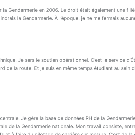
er la Gendarmerie en 2006. Le droit était également une fili
ejoindrais la Gendarmerie. À l’époque, je ne me fermais aucun
chnique. Je sers le soutien opérationnel. C’est le service d’É
ord de la route. Et je suis en même temps étudiant au sein 
 centrale. Je gère la base de données RH de la Gendarmerie
rale de la Gendarmerie nationale. Mon travail consiste, entre
s et à faire du pilotage de carrière sur mesure. C’est de la