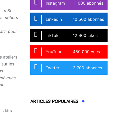
Instagram
11 000 abonnés
 : «
Si
s métiers
LinkedIn
10 500 abonnés
arti pour
TikTok
12 400 Likes
YouTube
450 000 vues
 ateliers
 sur les
Twitter
3 700 abonnés
ns
énévoles
eau…
ARTICLES POPULAIRES
s kits