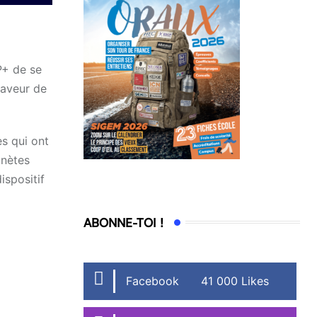
P+ de se
faveur de
s qui ont
anètes
ispositif
ABONNE-TOI !
Facebook
41 000 Likes