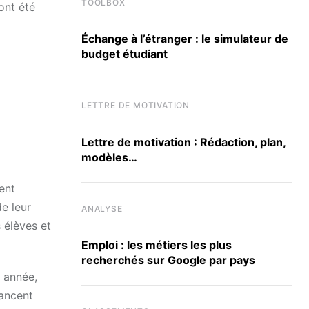
TOOLBOX
ont été
Échange à l’étranger : le simulateur de
budget étudiant
LETTRE DE MOTIVATION
Lettre de motivation : Rédaction, plan,
modèles…
ent
de leur
ANALYSE
 élèves et
Emploi : les métiers les plus
recherchés sur Google par pays
 année,
lancent