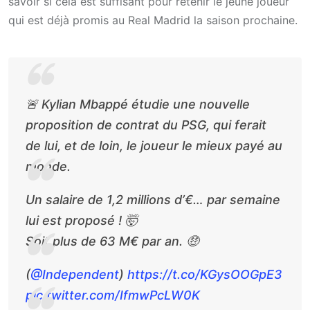
savoir si cela est suffisant pour retenir le jeune joueur
qui est déjà promis au Real Madrid la saison prochaine.
🚨 Kylian Mbappé étudie une nouvelle
proposition de contrat du PSG, qui ferait
de lui, et de loin, le joueur le mieux payé au
monde.
Un salaire de 1,2 millions d’€… par semaine
lui est proposé ! 🤯
Soit plus de 63 M€ par an. 🤑
(
@Independent
)
https://t.co/KGysOOGpE3
pic.twitter.com/IfmwPcLW0K