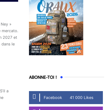
e Ney »
de mercato.
en 2027 et
s dans le
ABONNE-TOI !
’il a
Facebook
41 000 Likes
ne