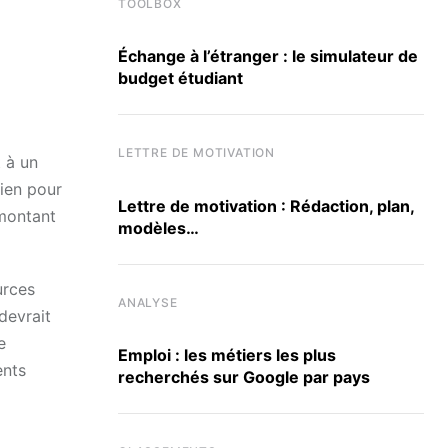
TOOLBOX
Échange à l’étranger : le simulateur de
budget étudiant
LETTRE DE MOTIVATION
t à un
lien pour
Lettre de motivation : Rédaction, plan,
 montant
modèles…
urces
ANALYSE
devrait
e
Emploi : les métiers les plus
ents
recherchés sur Google par pays