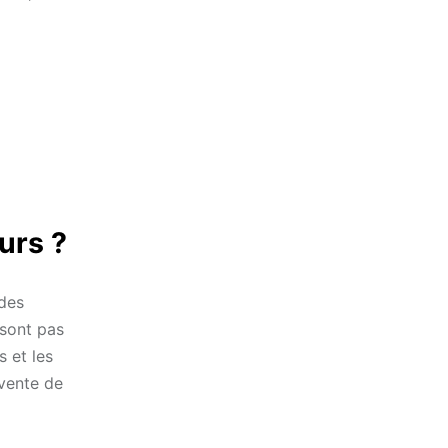
urs ?
 des
 sont pas
s et les
 vente de