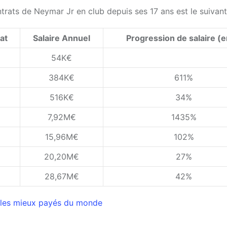
ontrats de Neymar Jr en club depuis ses 17 ans est le suivant
at
Salaire Annuel
Progression de salaire (
54K€
384K€
611%
516K€
34%
7,92M€
1435%
15,96M€
102%
20,20M€
27%
28,67M€
42%
s les mieux payés du monde