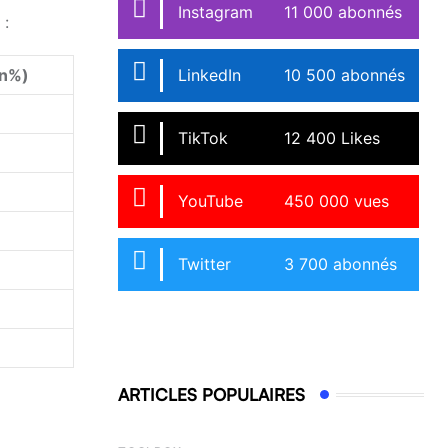
Instagram
11 000 abonnés
 :
LinkedIn
10 500 abonnés
en%)
TikTok
12 400 Likes
YouTube
450 000 vues
Twitter
3 700 abonnés
ARTICLES POPULAIRES