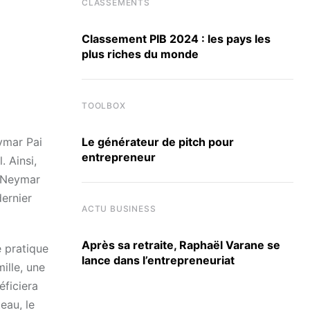
CLASSEMENTS
Classement PIB 2024 : les pays les
plus riches du monde
TOOLBOX
Le générateur de pitch pour
eymar Pai
entrepreneur
. Ainsi,
, Neymar
ernier
ACTU BUSINESS
Après sa retraite, Raphaël Varane se
e pratique
lance dans l’entrepreneuriat
ille, une
éficiera
eau, le