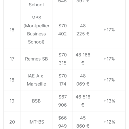
645
392 €
School
MBS
(Montpellier
$70
48
16
+17%
Business
402
225 €
School)
$70
48 166
17
Rennes SB
+17%
315
€
IAE Aix-
$70
48
18
+17%
Marseille
174
069 €
$67
46 516
19
BSB
+13%
906
€
$66
45
20
IMT-BS
+12%
949
860 €