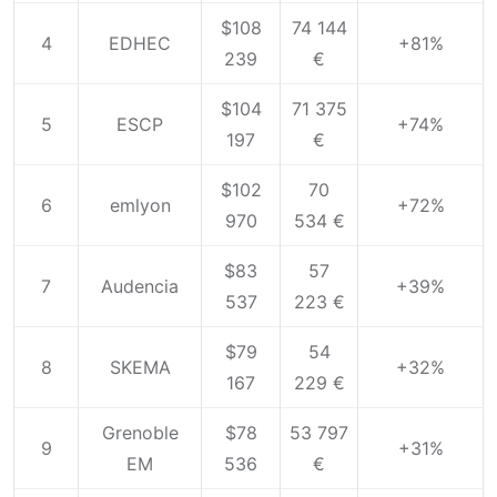
$108
74 144
4
EDHEC
+81%
239
€
$104
71 375
5
ESCP
+74%
197
€
$102
70
6
emlyon
+72%
970
534 €
$83
57
7
Audencia
+39%
537
223 €
$79
54
8
SKEMA
+32%
167
229 €
Grenoble
$78
53 797
9
+31%
EM
536
€