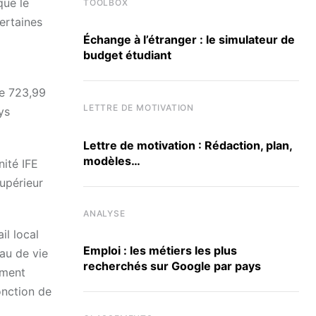
que le
TOOLBOX
ertaines
Échange à l’étranger : le simulateur de
budget étudiant
de 723,99
LETTRE DE MOTIVATION
ys
Lettre de motivation : Rédaction, plan,
modèles…
nité IFE
upérieur
ANALYSE
il local
Emploi : les métiers les plus
eau de vie
recherchés sur Google par pays
ement
onction de