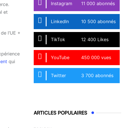
Instagram
11 000 abonnés
erce.
l et
LinkedIn
10 500 abonnés
 de l’UE +
TikTok
12 400 Likes
xpérience
YouTube
450 000 vues
ent
qui
Twitter
3 700 abonnés
ARTICLES POPULAIRES