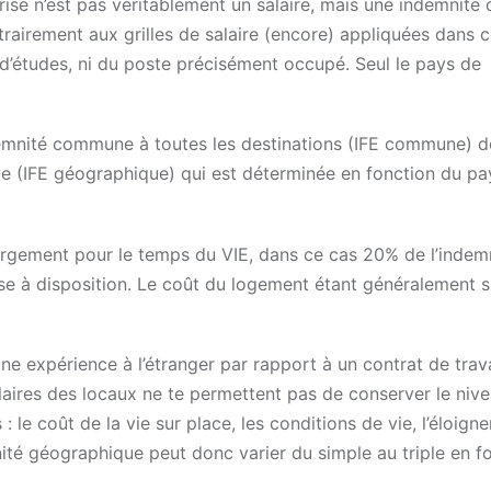
rise n’est pas véritablement un salaire, mais une indemnité 
trairement aux grilles de salaire (encore) appliquées dans c
d’études, ni du poste précisément occupé. Seul le pays de
ndemnité commune à toutes les destinations (IFE commune) 
e (IFE géographique) qui est déterminée en fonction du pa
ébergement pour le temps du VIE, dans ce cas 20% de l’indem
e à disposition. Le coût du logement étant généralement s
ne expérience à l’étranger par rapport à un contrat de trava
alaires des locaux ne te permettent pas de conserver le niv
 : le coût de la vie sur place, les conditions de vie, l’éloign
ité géographique peut donc varier du simple au triple en f