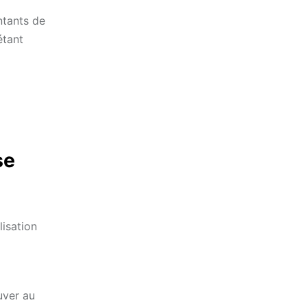
ntants de
étant
se
lisation
uver au