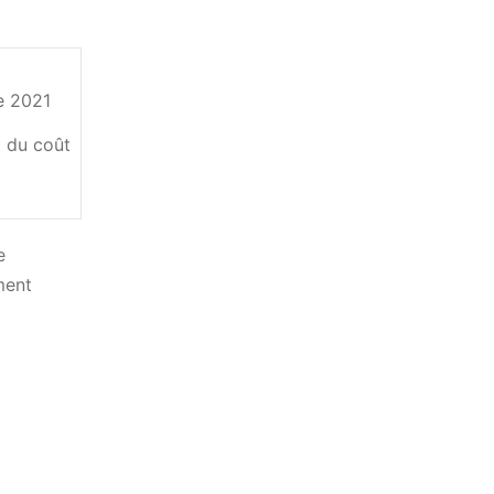
e 2021
d du coût
e
ment