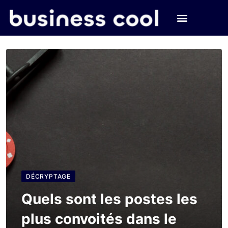
DÉCRYPTAGE
Quels sont les postes les
plus convoités dans le