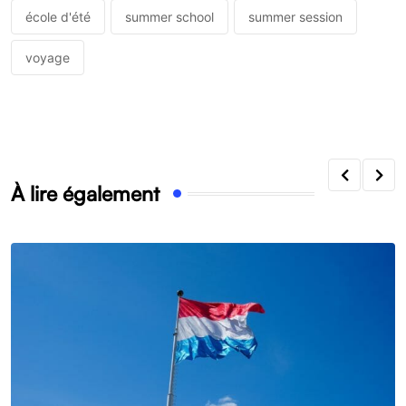
école d'été
summer school
summer session
voyage
À lire également