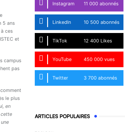
Instagram
11 000 abonnés
me
LinkedIn
10 500 abonnés
n 5 ans
 à ces
 ISTEC et
TikTok
12 400 Likes
YouTube
450 000 vues
urs campus
chent pas
Twitter
3 700 abonnés
re comment
s le plus
i, en
 cette
ARTICLES POPULAIRES
 une