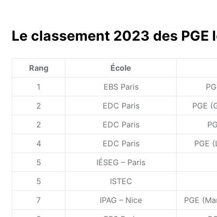
Le classement 2023 des PGE le
Rang
École
1
EBS Paris
PG
2
EDC Paris
PGE (G
2
EDC Paris
PG
4
EDC Paris
PGE (
5
IÉSEG – Paris
5
ISTEC
7
IPAG – Nice
PGE (Man