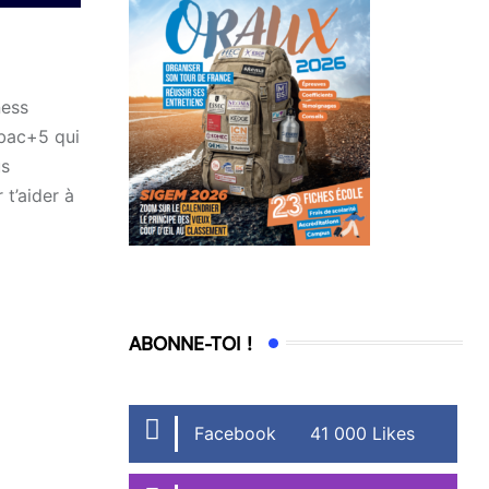
ness
 bac+5 qui
us
 t’aider à
ABONNE-TOI !
Facebook
41 000 Likes