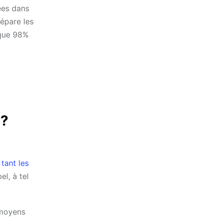
ées dans
répare les
sque 98%
 ?
 tant les
l, à tel
 moyens