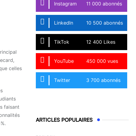
Instagram
11 000 abonnés
LinkedIn
10 500 abonnés
TikTok
12 400 Likes
rincipal
recard,
YouTube
450 000 vues
que celles
Twitter
3 700 abonnés
es
udiants
s faisant
onnalités
ARTICLES POPULAIRES
5%.