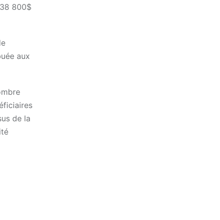
 138 800$
de
buée aux
nombre
ficiaires
sus de la
ité