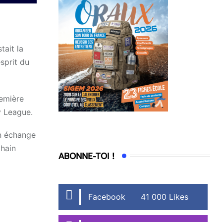
tait la
sprit du
remière
y League.
en échange
chain
ABONNE-TOI !
Facebook
41 000 Likes