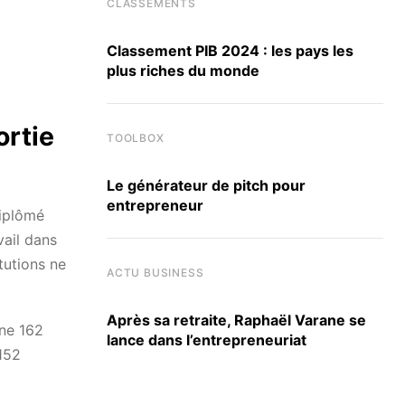
CLASSEMENTS
Classement PIB 2024 : les pays les
plus riches du monde
ortie
TOOLBOX
Le générateur de pitch pour
entrepreneur
diplômé
ail dans
tutions ne
ACTU BUSINESS
Après sa retraite, Raphaël Varane se
nne 162
lance dans l’entrepreneuriat
(152