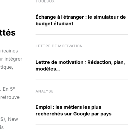
TOOLBOX
Échange à l’étranger : le simulateur de
budget étudiant
ttés
LETTRE DE MOTIVATION
ricaines
r intégrer
Lettre de motivation : Rédaction, plan,
tique,
modèles…
e
. En 5
ANALYSE
 retrouve
Emploi : les métiers les plus
recherchés sur Google par pays
8$), New
is