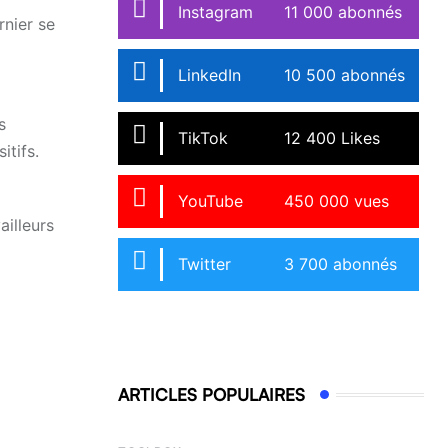
Instagram
11 000 abonnés
rnier se
LinkedIn
10 500 abonnés
s
TikTok
12 400 Likes
itifs.
YouTube
450 000 vues
illeurs
Twitter
3 700 abonnés
ARTICLES POPULAIRES