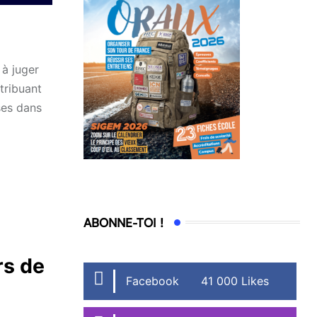
 à juger
ttribuant
ses dans
ABONNE-TOI !
rs de
Facebook
41 000 Likes