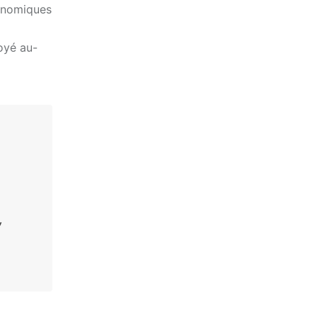
conomiques
loyé au-
,