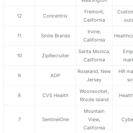
Fremont,
Custom
12
Concentrix
California
out
Irvine,
11
Smile Brands
Healthca
California
Santa Monica,
Emp
10
ZipRecruiter
California
mar
Roseland, New
HR ma
9
ADP
Jersey
so
Woonsocket,
8
CVS Health
Health
Rhode Island
Mountain
7
SentinelOne
View,
Cybe
California