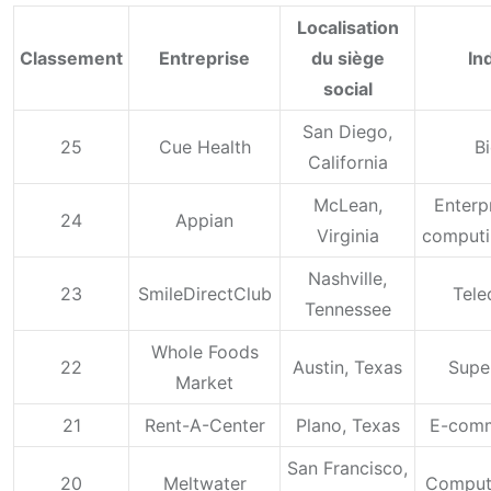
Localisation
Classement
Entreprise
du siège
In
social
San Diego,
25
Cue Health
B
California
McLean,
Enterp
24
Appian
Virginia
computi
Nashville,
23
SmileDirectClub
Tele
Tennessee
Whole Foods
22
Austin, Texas
Supe
Market
21
Rent-A-Center
Plano, Texas
E-comm
San Francisco,
20
Meltwater
Comput