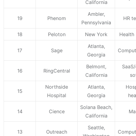
California
Ambler,
19
Phenom
HR t
Pennsylvania
18
Peloton
New York
Health 
Atlanta,
17
Sage
Comput
Georgia
Belmont,
SaaS/
16
RingCentral
California
so
Northside
Atlanta,
Hosp
15
Hospital
Georgia
hea
Solana Beach,
14
Cience
Ma
California
Seattle,
13
Outreach
Comput
Washington