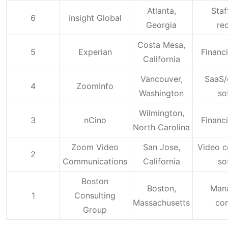
Atlanta,
Staf
6
Insight Global
Georgia
rec
Costa Mesa,
5
Experian
Financi
California
Vancouver,
SaaS/
4
ZoomInfo
Washington
so
Wilmington,
3
nCino
Financi
North Carolina
Zoom Video
San Jose,
Video c
2
Communications
California
so
Boston
Boston,
Man
1
Consulting
Massachusetts
con
Group