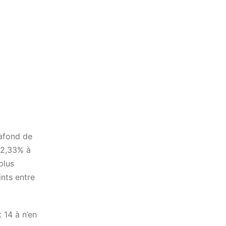
lafond de
32,33% à
plus
ints entre
 14 à n’en