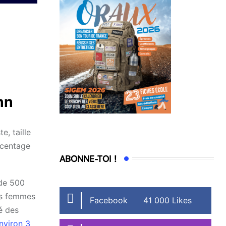
nn
, taille
urcentage
ABONNE-TOI !
 de 500
les femmes
Facebook
41 000 Likes
é des
nviron 3