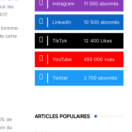
Instagram
11 000 abonnés
ur les
017.
LinkedIn
10 500 abonnés
és homme-
de cette
TikTok
12 400 Likes
YouTube
450 000 vues
Twitter
3 700 abonnés
ARTICLES POPULAIRES
33% de
oin du