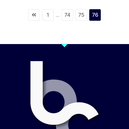
1
74
75
76
...