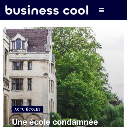
ACTU ÉCOLES
Une école condamnée