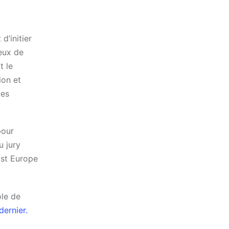
d’initier
eux de
t le
ion et
les
pour
u jury
Est Europe
ole de
dernier.