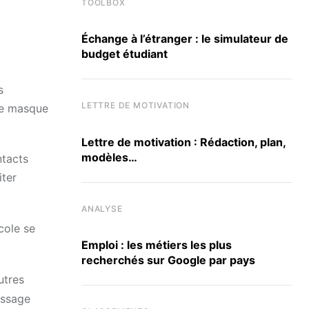
TOOLBOX
Échange à l’étranger : le simulateur de
budget étudiant
s
LETTRE DE MOTIVATION
Le masque
Lettre de motivation : Rédaction, plan,
modèles…
ntacts
iter
ANALYSE
cole se
Emploi : les métiers les plus
recherchés sur Google par pays
utres
issage