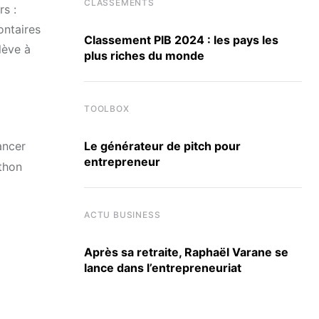
CLASSEMENTS
rs :
ontaires
Classement PIB 2024 : les pays les
lève à
plus riches du monde
TOOLBOX
ancer
Le générateur de pitch pour
entrepreneur
athon
ACTU BUSINESS
Après sa retraite, Raphaël Varane se
lance dans l’entrepreneuriat