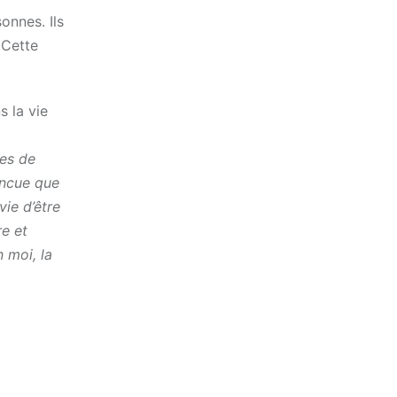
onnes. Ils
 Cette
s la vie
res de
incue que
vie d’être
re et
 moi, la