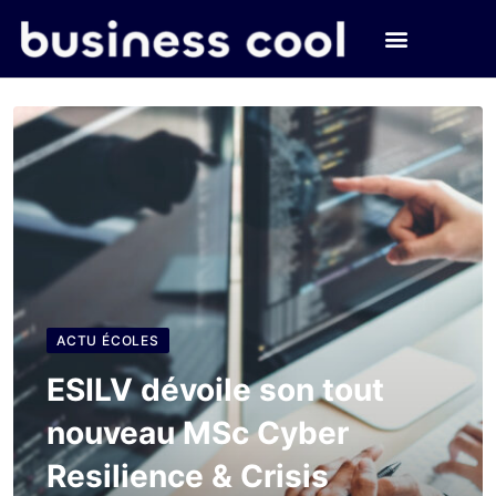
ACTU ÉCOLES
ESILV dévoile son tout
nouveau MSc Cyber
Resilience & Crisis